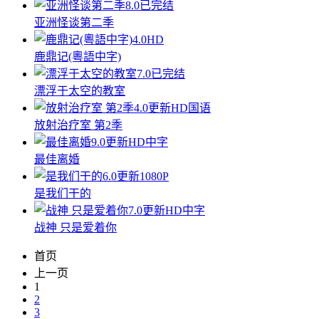
8.0
已完结
亚洲怪谈第二季
4.0
HD
鹿鼎记(粵語中字)
7.0
已完结
漂浮于太空的教室
4.0
更新HD国语
放射治疗室 第2季
9.0
更新HD中字
最佳离婚
6.0
更新1080P
是我们干的
7.0
更新HD中字
战神 只是爱着你
首页
上一页
1
2
3