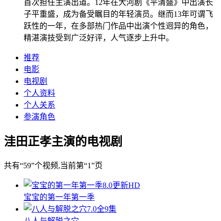
首次担任主演出道。12年在大河剧《平清盛》中出演长
子平重盛，成为备受瞩目的年轻演员。继而13年可谓飞
跃性的一年，在多部热门作品中出演个性迥异的角色，
精湛演技受到广泛好评，人气逐步上升中。
推荐
电影
电视剧
个人资料
个人关系
参演角色
洼田正孝主演的电视剧
共有
“59”
个视频
,当前第
“1”
页
8.0
更新HD
宝宝的第一年第一季
7.0
全9集
八人与解脱之穴