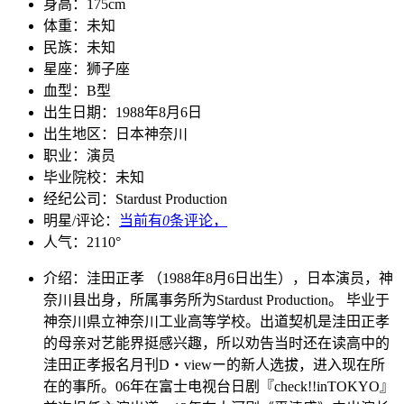
身高：
175cm
体重：
未知
民族：
未知
星座：
狮子座
血型：
B型
出生日期：
1988年8月6日
出生地区：
日本神奈川
职业：
演员
毕业院校：
未知
经纪公司：
Stardust Production
明星/评论：
当前有
0
条评论，
人气：
2110
°
介绍：
洼田正孝 （1988年8月6日出生），日本演员，神
奈川县出身，所属事务所为Stardust Production。 毕业于
神奈川県立神奈川工业高等学校。出道契机是洼田正孝
的母亲对艺能界挺感兴趣，所以劝告当时还在读高中的
洼田正孝报名月刊D・viewー的新人选拔，进入现在所
在的事所。06年在富士电视台日剧『check!!inTOKYO』