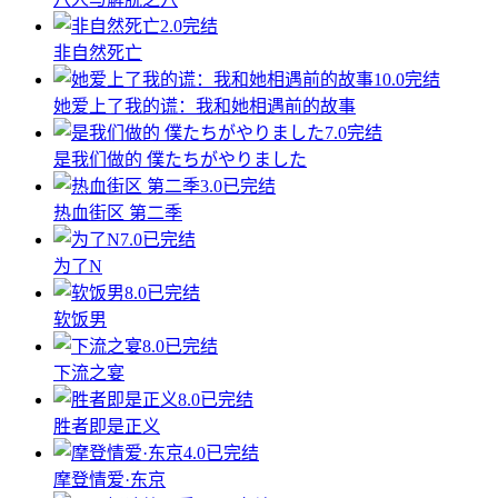
2.0
完结
非自然死亡
10.0
完结
她爱上了我的谎：我和她相遇前的故事
7.0
完结
是我们做的 僕たちがやりました
3.0
已完结
热血街区 第二季
7.0
已完结
为了N
8.0
已完结
软饭男
8.0
已完结
下流之宴
8.0
已完结
胜者即是正义
4.0
已完结
摩登情爱·东京