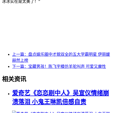
冰冰实在是太美了！”
上一篇：
盘点娱乐圈中才貌双全的五大学霸明星 伊丽媛
赫然上榜
下一篇：
宝藏男孩！陈飞宇模仿羊驼叫声 可爱又魔性
相关资讯
爱奇艺《恋恋剧中人》吴宣仪情绪崩
溃落泪 小鬼王琳凯倍感自责