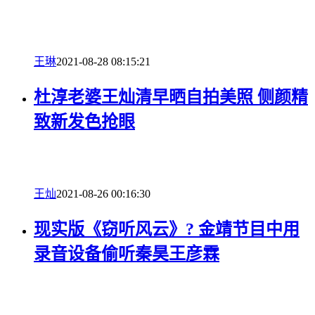
王琳
2021-08-28 08:15:21
杜淳老婆王灿清早晒自拍美照 侧颜精
致新发色抢眼
王灿
2021-08-26 00:16:30
现实版《窃听风云》? 金靖节目中用
录音设备偷听秦昊王彦霖