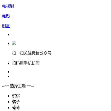
电视剧
电影
明星
扫一扫关注微信公众号
扫码用手机访问
--== 选择主题 ==--
樱桃
橘子
葡萄