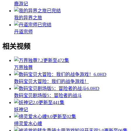
鹿游记
已完结
我的异界之旅
已完结
丹道宗师
相关视频
7.2
更新至472集
万界独尊
6.0
HD
数码宝贝大冒险：我们的战争游戏！
6.0
HD
数码宝贝剧场版5：冒险者的战斗
2.0
更新至441集
妖神记
9.0
更新至02集
缔灵爱水心缠
5.0
更新至06集