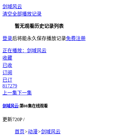
剑域风云
清空全部播放记录
暂无观看历史记录列表
登录
后将能永久保存播放记录
免费注册
正在播放：剑域风云
收藏
已收
订阅
已订
817
279
上一集
下一集
剑域风云
:第08集在线观看
更新720P /
首页
>
动漫
>
剑域风云