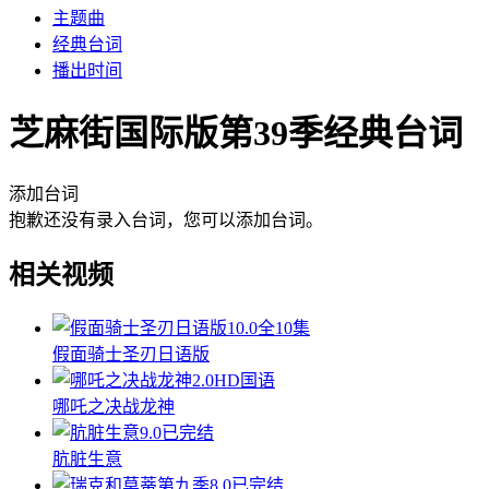
主题曲
经典台词
播出时间
芝麻街国际版第39季经典台词
添加台词
抱歉还没有录入台词，您可以添加台词。
相关视频
10.0
全10集
假面骑士圣刃日语版
2.0
HD国语
哪吒之决战龙神
9.0
已完结
肮脏生意
8.0
已完结