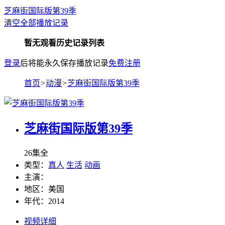
芝麻街国际版第39季
清空全部播放记录
暂无观看历史记录列表
登录
后将能永久保存播放记录
免费注册
首页
>
动漫
>
芝麻街国际版第39季
芝麻街国际版第39季
26集全
类型：
真人
生活
动画
主演：
地区：
美国
年代：
2014
视频详细