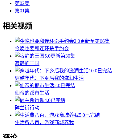
第02集
第01集
相关视频
2.0
更新至第06集
今晚也要和连环杀手约会
5.0
更新第30集
寂静的王国
10.0
已完结
穿越年代：下乡后我的滋润生活
2.0
已完结
仙帝的都市生活
4.0
已完结
砵兰街行动
5.0
已完结
生活费八百，游戏商城养我
评论