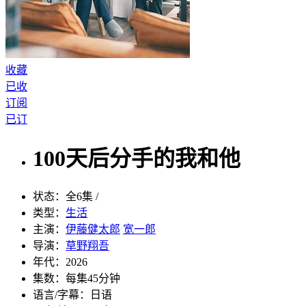
收藏
已收
订阅
已订
100天后分手的我和他
状态：
全6集 /
类型：
生活
主演：
伊藤健太郎
宽一郎
导演：
草野翔吾
年代：
2026
集数：
每集45分钟
语言/字幕：
日语