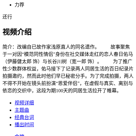
力荐
还行
视频介绍
简介：
改编自已故作家浅原直人的同名遗作。 故事聚焦
于一对因“模范同性情侣”身份在社交媒体走红的恋人春日佑马
（伊藤健太郎 饰）与长谷川树（宽一郎 饰）。 为了推广
性少数群体权益，佑马接下了记录两人同居生活的百日纪录片
拍摄邀约，然而此时他们早已秘密分手。为了完成拍摄，两人
不得不开始在镜头前扮演“恩爱伴侣”，在虚假与真实、离别与
依恋的交织中，这段为期100天的同居生活拉开了帷幕。
视频详细
主题曲
经典台词
播出时间