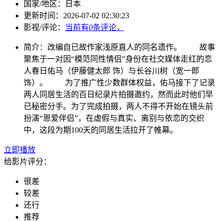
国家/
地区：
日本
更新时间：
2026-07-02 02:30:23
影视/评论：
当前有
0
条评论，
简介：
改编自已故作家浅原直人的同名遗作。 故事
聚焦于一对因“模范同性情侣”身份在社交媒体走红的恋
人春日佑马（伊藤健太郎 饰）与长谷川树（宽一郎
饰）。 为了推广性少数群体权益，佑马接下了记录
两人同居生活的百日纪录片拍摄邀约，然而此时他们早
已秘密分手。为了完成拍摄，两人不得不开始在镜头前
扮演“恩爱伴侣”，在虚假与真实、离别与依恋的交织
中，这段为期100天的同居生活拉开了帷幕。
立即播放
给影片评分：
很差
较差
还行
推荐