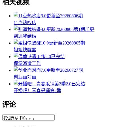
相关视频
9.0
更新至20260806期
11点热吵店
4.0
更新20260805第1期加更
别逼我结婚
10.0
更新至20260805期
姐姐快醒醒
2.0
已完结
偶像派遣工作
7.0
更新至20260727期
创业面对面
2.0
已完结
开播吧！青春采销第2季
评论