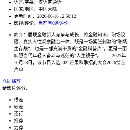
语言/字幕：
汉语普通话
国家/
地区：
中国大陆
更新时间：
2026-06-16 12:50:12
影视/评论：
当前有
0
条评论，
简介：
展现金融新人竞争与成长，将金融知识、职场议
题、真实人性观察融合一体。既是一场紧张刺激的“职场
生存战”，也是一部充满干货的“金融科普片”，更是一面
映照当代年轻人奋斗与迷茫的“人生镜子”。 2025年
10月28日，该节目入选2025芒果秋季招商大会2026综艺
片单
立即播放
给影片评分：
很差
较差
还行
推荐
力荐