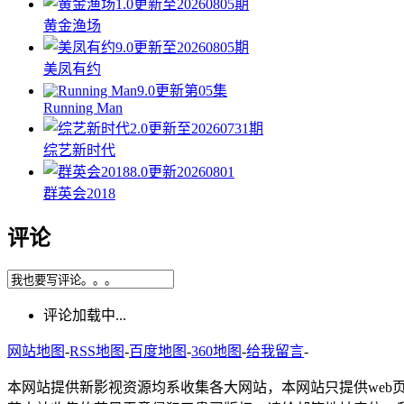
1.0
更新至20260805期
黄金渔场
9.0
更新至20260805期
美凤有约
9.0
更新第05集
Running Man
2.0
更新至20260731期
综艺新时代
8.0
更新20260801
群英会2018
评论
评论加载中...
网站地图
-
RSS地图
-
百度地图
-
360地图
-
给我留言
-
本网站提供新影视资源均系收集各大网站，本网站只提供web