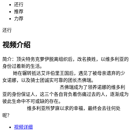
还行
推荐
力荐
还行
视频介绍
简介：
顶尖特务克萝伊脱离组织后，改名换姓，以维多利亚的
身份过着新的生活。
她在辗转抵达艾许伯里王国后，遇见了被母亲遗弃的少
女诺娜，以及骑士团诚实可靠的团长杰佛瑞。
杰佛瑞成为了领养诺娜的维多利
亚的身份保证人，这三个各自背负着伤痛过去的人，逐渐成为
彼此生命中不可或缺的存在。
维多利亚所梦寐以求的幸福，最终会去往何处
呢？
视频详细