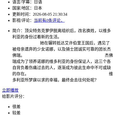
语言/字幕：
日语
国家/
地区：
日本
更新时间：
2026-08-05 21:30:34
影视/评论：
当前有
0
条评论，
简介：
顶尖特务克萝伊脱离组织后，改名换姓，以维多
利亚的身份过着新的生活。
她在辗转抵达艾许伯里王国后，遇见了
被母亲遗弃的少女诺娜，以及骑士团诚实可靠的团长杰
佛瑞。 杰佛
瑞成为了领养诺娜的维多利亚的身份保证人，这三个各
自背负着伤痛过去的人，逐渐成为彼此生命中不可或缺
的存在。 维
多利亚所梦寐以求的幸福，最终会去往何处呢？
立即播放
给影片评分：
很差
较差