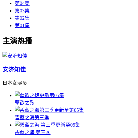
第04集
第03集
第02集
第01集
主演热播
安济知佳
日本女演员
更新第05集
孽欲之殇
更新至第05集
碧蓝之海第三季
更新至05集
碧蓝之海 第三季