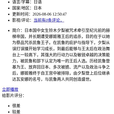
语言/字幕：
日语
国家/
地区：
日本
更新时间：
2026-08-06 12:50:47
影视/评论：
当前有
0
条评论，
简介：
日本国中女生铃木夕梨被咒术牵引至纪元前的赫
梯帝国，并长期遭受娜姬雅王后的追杀，目的在于以她
为祭品咒杀凯鲁王子。在凯鲁的庇护与指导下，夕梨从
误打误撞开始学习成长，到最后能够与王太后在政治舞
台上一较高下，其强大的行动力以及敏锐卓越的决策能
力，被凯鲁和部下认定为唯一的王后人选。历经凯鲁登
基为王、放弃回日本、多次被掳、流产以及政治斗争之
后，娜姬雅终于自王宫中被排除，由夕梨登上后位继承
达瓦安娜的名号，与凯鲁两人共同创造盛世。
立即播放
给影片评分：
很差
较差