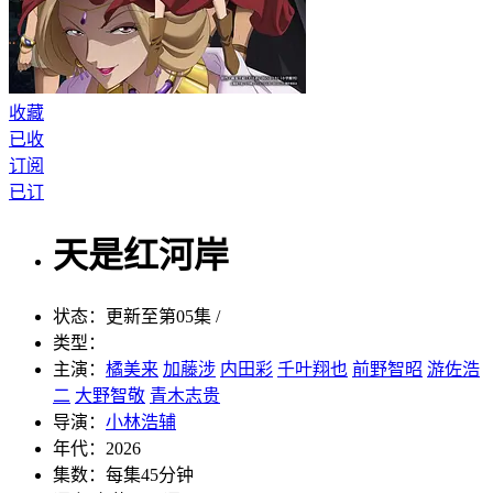
收藏
已收
订阅
已订
天是红河岸
状态：
更新至第05集 /
类型：
主演：
橘美来
加藤涉
内田彩
千叶翔也
前野智昭
游佐浩
二
大野智敬
青木志贵
导演：
小林浩辅
年代：
2026
集数：
每集45分钟