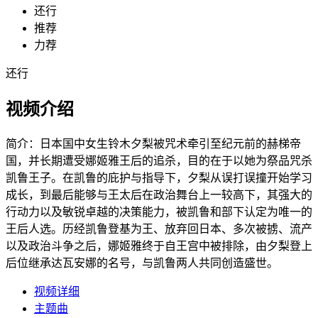
还行
推荐
力荐
还行
视频介绍
简介：
日本国中女生铃木夕梨被咒术牵引至纪元前的赫梯帝
国，并长期遭受娜姬雅王后的追杀，目的在于以她为祭品咒杀
凯鲁王子。在凯鲁的庇护与指导下，夕梨从误打误撞开始学习
成长，到最后能够与王太后在政治舞台上一较高下，其强大的
行动力以及敏锐卓越的决策能力，被凯鲁和部下认定为唯一的
王后人选。历经凯鲁登基为王、放弃回日本、多次被掳、流产
以及政治斗争之后，娜姬雅终于自王宫中被排除，由夕梨登上
后位继承达瓦安娜的名号，与凯鲁两人共同创造盛世。
视频详细
主题曲