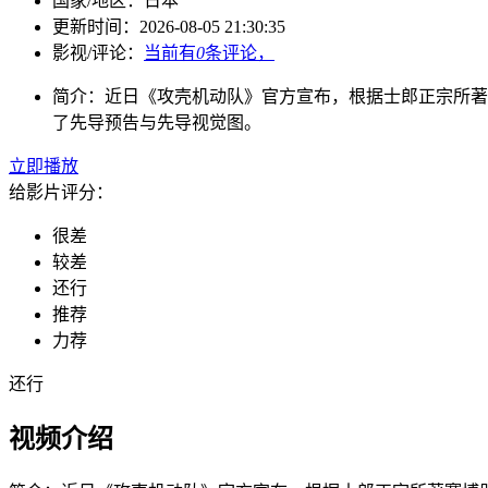
国家/
地区：
日本
更新时间：
2026-08-05 21:30:35
影视/评论：
当前有
0
条评论，
简介：
近日《攻壳机动队》官方宣布，根据士郎正宗所著赛博
了先导预告与先导视觉图。
立即播放
给影片评分：
很差
较差
还行
推荐
力荐
还行
视频介绍