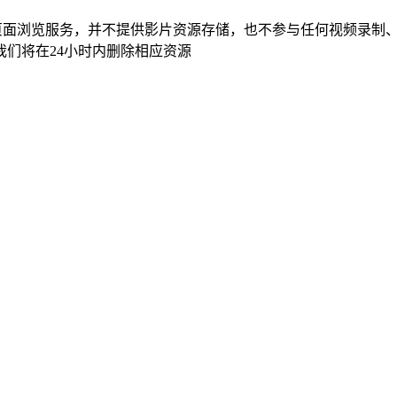
页面浏览服务，并不提供影片资源存储，也不参与任何视频录制
们将在24小时内删除相应资源