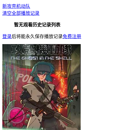
新攻壳机动队
清空全部播放记录
暂无观看历史记录列表
登录
后将能永久保存播放记录
免费注册