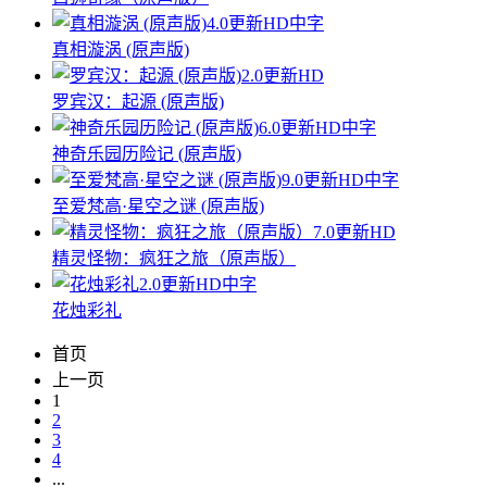
4.0
更新HD中字
真相漩涡 (原声版)
2.0
更新HD
罗宾汉：起源 (原声版)
6.0
更新HD中字
神奇乐园历险记 (原声版)
9.0
更新HD中字
至爱梵高·星空之谜 (原声版)
7.0
更新HD
精灵怪物：疯狂之旅（原声版）
2.0
更新HD中字
花烛彩礼
首页
上一页
1
2
3
4
...