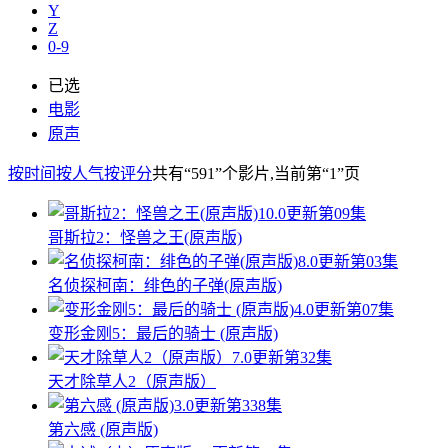
Y
Z
0-9
已选
电影
原声
按时间
按人气
按评分
共有
“591”
个影片
,当前第
“1”
页
10.0
更新第09集
哥斯拉2：怪兽之王(原声版)
8.0
更新第03集
名侦探柯南：绯色的子弹(原声版)
4.0
更新第07集
变形金刚5：最后的骑士 (原声版)
7.0
更新第32集
天才除草人2（原声版）
3.0
更新第338集
第六感 (原声版)