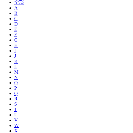
全部
A
B
C
D
E
F
G
H
I
J
K
L
M
N
O
P
Q
R
S
T
U
V
W
X