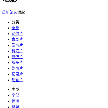
重新筛选
收起
分类
全部
动作片
喜剧片
爱情片
科幻片
恐怖片
战争片
剧情片
纪录片
动画片
类型
全部
惊悚
悬疑