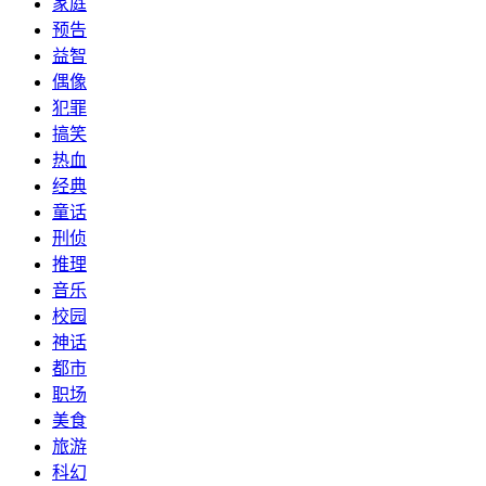
家庭
预告
益智
偶像
犯罪
搞笑
热血
经典
童话
刑侦
推理
音乐
校园
神话
都市
职场
美食
旅游
科幻