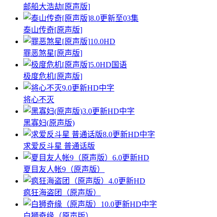
邮船大浩劫[原声版]
8.0
更新至03集
泰山传奇[原声版]
10.0
HD
罪恶煞星[原声版]
5.0
HD国语
极度危机[原声版]
9.0
更新HD中字
将心不灭
3.0
更新HD中字
黑寡妇(原声版)
8.0
更新HD中字
求爱反斗星 普通话版
6.0
更新HD
夏目友人帐9（原声版）
4.0
更新HD
疯狂海盗团（原声版）
10.0
更新HD中字
白狮奇缘（原声版）