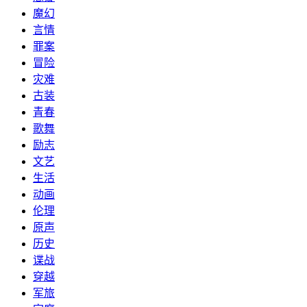
魔幻
言情
罪案
冒险
灾难
古装
青春
歌舞
励志
文艺
生活
动画
伦理
原声
历史
谍战
穿越
军旅