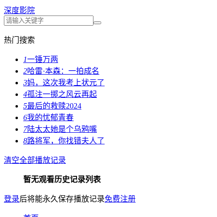
深度影院
热门搜索
1
一锤万两
2
哈雷·本森：一拍成名
3
妈，这次我考上状元了
4
孤注一掷之风云再起
5
最后的救赎2024
6
我的忧郁青春
7
陆太太她是个乌鸦嘴
8
路将军，你找错夫人了
清空全部播放记录
暂无观看历史记录列表
登录
后将能永久保存播放记录
免费注册