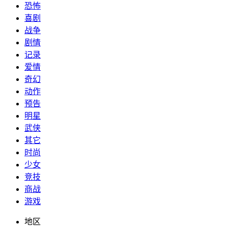
恐怖
喜剧
战争
剧情
记录
爱情
奇幻
动作
预告
明星
武侠
其它
时尚
少女
竞技
商战
游戏
地区