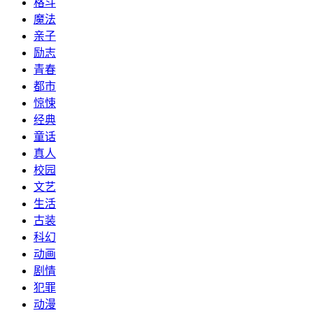
格斗
魔法
亲子
励志
青春
都市
惊悚
经典
童话
真人
校园
文艺
生活
古装
科幻
动画
剧情
犯罪
动漫