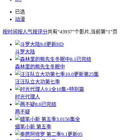
已选
动漫
按时间
按人气
按评分
共有
“43937”
个影片
,当前第
“1”
页
9.0
更新HD
斗罗大陆
8.1
已完结
森林里的熊先生冬眠中
10.0
更新第25集
汪汪队立大功第七季
9.1
全10集+特别篇
时光代理人
8.6
已完结
两不疑
3.0
156集全
蜡笔小新 第五季
9.1
更新05