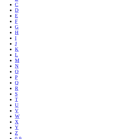
C
D
E
F
G
H
I
J
K
L
M
N
O
P
Q
R
S
T
U
V
W
X
Y
Z
0-9