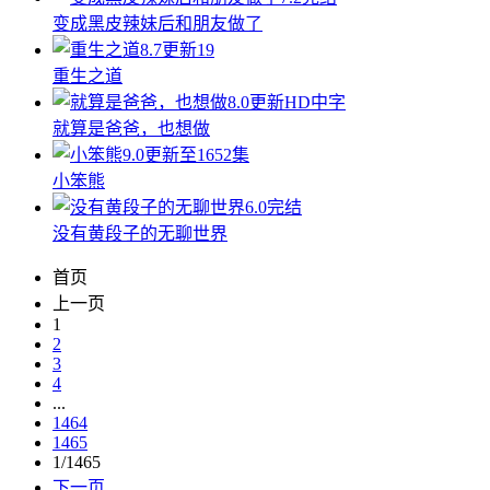
变成黑皮辣妹后和朋友做了
8.7
更新19
重生之道
8.0
更新HD中字
就算是爸爸，也想做
9.0
更新至1652集
小笨熊
6.0
完结
没有黄段子的无聊世界
首页
上一页
1
2
3
4
...
1464
1465
1/1465
下一页