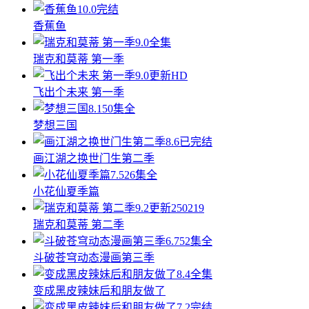
10.0
完结
香蕉鱼
9.0
全集
瑞克和莫蒂 第一季
9.0
更新HD
飞出个未来 第一季
8.1
50集全
梦想三国
8.6
已完结
画江湖之换世门生第二季
7.5
26集全
小花仙夏季篇
9.2
更新250219
瑞克和莫蒂 第二季
6.7
52集全
斗破苍穹动态漫画第三季
8.4
全集
变成黑皮辣妹后和朋友做了
7.2
完结