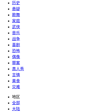
历史
悬疑
歌舞
家庭
武侠
音乐
战争
喜剧
恐怖
偶像
罪案
真人秀
言情
美食
灾难
地区
全部
大陆