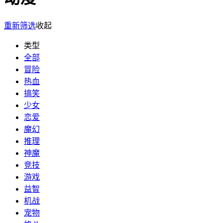
重新筛选
收起
类型
全部
冒险
热血
搞笑
少女
恋爱
魔幻
推理
神魔
竞技
游戏
益智
机战
宠物