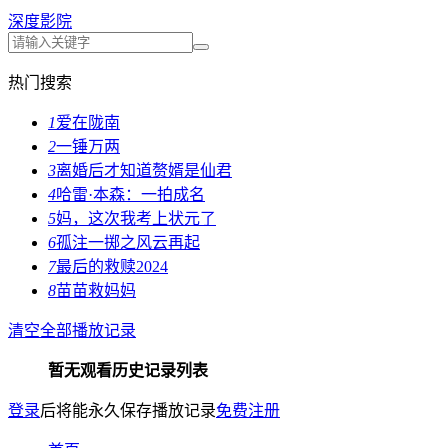
深度影院
热门搜索
1
爱在陇南
2
一锤万两
3
离婚后才知道赘婿是仙君
4
哈雷·本森：一拍成名
5
妈，这次我考上状元了
6
孤注一掷之风云再起
7
最后的救赎2024
8
苗苗救妈妈
清空全部播放记录
暂无观看历史记录列表
登录
后将能永久保存播放记录
免费注册