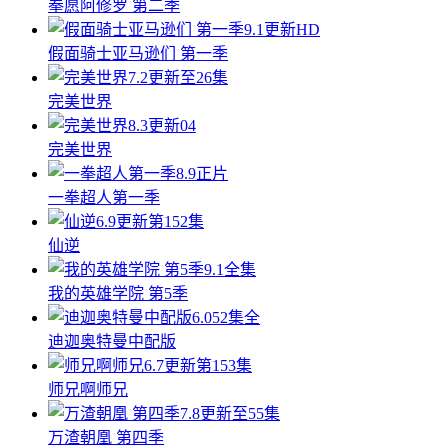
拳愿阿修罗 第二季
9.1
更新HD
假面骑士亚马逊们 第一季
7.2
更新至26集
完美世界
8.3
更新04
完美世界
8.9
正片
一拳超人第一季
6.9
更新第152集
仙逆
9.1
全集
我的英雄学院 第5季
6.0
52集全
迪迦奥特曼中配版
6.7
更新第153集
师兄啊师兄
7.8
更新至55集
万渣朝凰 第四季