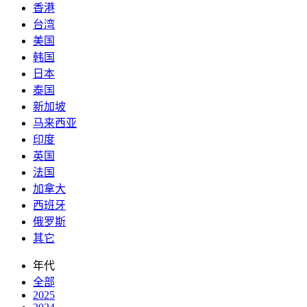
香港
台湾
美国
韩国
日本
泰国
新加坡
马来西亚
印度
英国
法国
加拿大
西班牙
俄罗斯
其它
年代
全部
2025