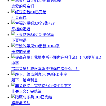
2.0
更新第40集
恋爱的母亲们
8.0
已完结
红豆面包
3.0
全9集+SP
幸福的婚姻
8.0
更新第06集
下妻物语
9.0
更新HD中字
奇迹的苹果
7.0
更新HD
中字
提高音量！我根本听不懂你在唱什么！！
6.0
更新HD中字
殿下，给点利息
6.0
更新HD中字
非关正义：完结篇
10.0
已完结
猎鹰与冬兵