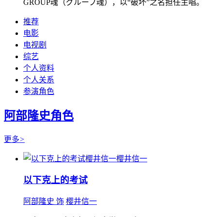
GROUP魂（グループ魂），以“破坏”之名担任主唱。
推荐
电影
电视剧
综艺
个人资料
个人关系
参演角色
阿部隆史角色
更多
>
樱井信一
以下克上的考试
阿部隆史 饰
樱井信一