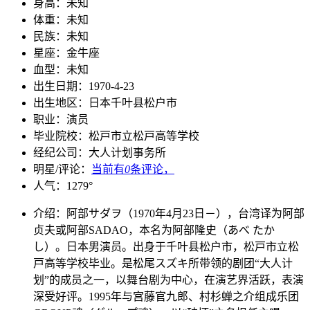
身高：
未知
体重：
未知
民族：
未知
星座：
金牛座
血型：
未知
出生日期：
1970-4-23
出生地区：
日本千叶县松户市
职业：
演员
毕业院校：
松戸市立松戸高等学校
经纪公司：
大人计划事务所
明星/评论：
当前有
0
条评论，
人气：
1279
°
介绍：
阿部サダヲ（1970年4月23日－），台湾译为阿部
贞夫或阿部SADAO，本名为阿部隆史（あべ たか
し）。日本男演员。出身于千叶县松户市，松戸市立松
戸高等学校毕业。是松尾スズキ所带领的剧团“大人计
划”的成员之一，以舞台剧为中心，在演艺界活跃，表演
深受好评。1995年与宫藤官九郎、村杉蝉之介组成乐团