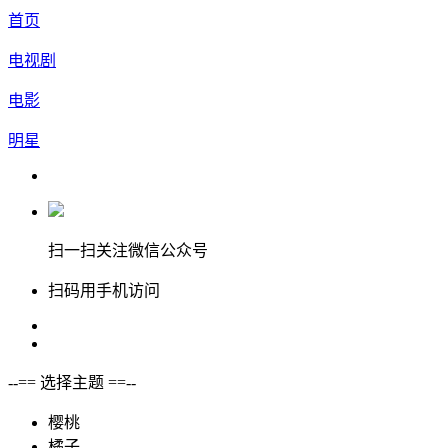
首页
电视剧
电影
明星
扫一扫关注微信公众号
扫码用手机访问
--== 选择主题 ==--
樱桃
橘子