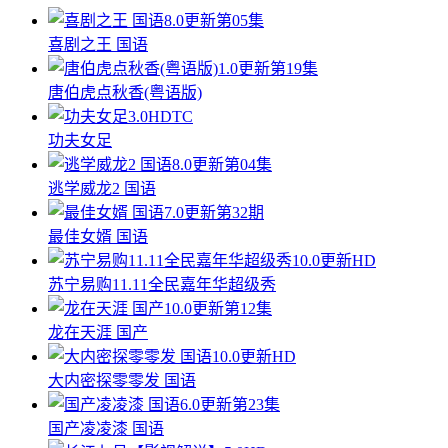
8.0
更新第05集
喜剧之王 国语
1.0
更新第19集
唐伯虎点秋香(粤语版)
3.0
HDTC
功夫女足
8.0
更新第04集
逃学威龙2 国语
7.0
更新第32期
最佳女婿 国语
10.0
更新HD
苏宁易购11.11全民嘉年华超级秀
10.0
更新第12集
龙在天涯 国产
10.0
更新HD
大内密探零零发 国语
6.0
更新第23集
国产凌凌漆 国语