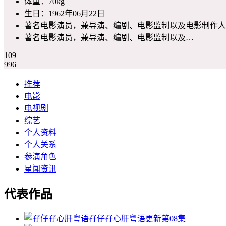
体重：
70kg
生日：
1962年06月22日
著名电影演员，兼导演、编剧、电影监制以及电影制作人
著名电影演员，兼导演、编剧、电影监制以及…
109
996
推荐
电影
电视剧
综艺
个人资料
个人关系
参演角色
星闻资讯
代表作品
孖仔孖心肝粤语
更新第08集