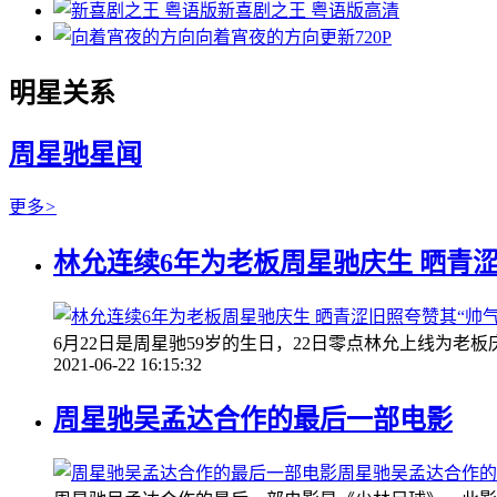
新喜剧之王 粤语版
高清
向着宵夜的方向
更新720P
明星关系
周星驰星闻
更多
>
林允连续6年为老板周星驰庆生 晒青涩
6月22日是周星驰59岁的生日，22日零点林允上线为老
2021-06-22 16:15:32
周星驰吴孟达合作的最后一部电影
周星驰吴孟达合作的