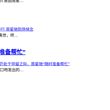
片是由周星…
行 周星驰到场悼念
癌离世，终…
准备帮忙”
仍处于弥留之际，周星驰“随时准备帮忙”
雄口吻发出的…