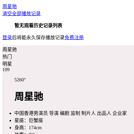
周星驰
清空全部播放记录
暂无观看历史记录列表
登录
后将能永久保存播放记录
免费注册
周星驰
热门
明星
109
5260
°
周星驰
中国香港男演员 导演 编剧 监制 制片人 出品人 企业家
星座：
巨蟹座
身高：
174cm