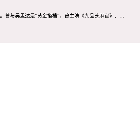
。曾与吴孟达是“黄金搭档”，曾主演《九品芝麻官》、…