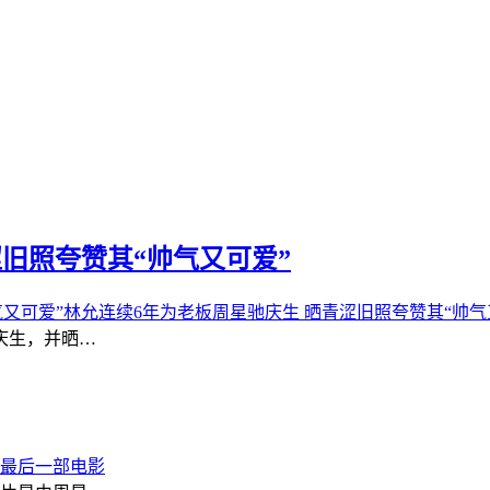
旧照夸赞其“帅气又可爱”
林允连续6年为老板周星驰庆生 晒青涩旧照夸赞其“帅气
板庆生，并晒…
最后一部电影