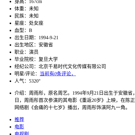
身高：
167cm
体重：
未知
民族：
未知
星座：
处女座
血型：
B
出生日期：
1994-9-21
出生地区：
安徽省
职业：
演员
毕业院校：
复旦大学
经纪公司：
北京千易时代文化传媒有限公司
明星/评论：
当前有
0
条评论，
人气：
5320
°
介绍：
周雨彤，原名周艺。1994年9月21日出生于安徽
日，周雨彤首次参演的其电影《重返20岁》上映，在陈
网络剧《会痛的十七岁》播出，周雨彤饰演阿九一角。
推荐
电影
电视剧