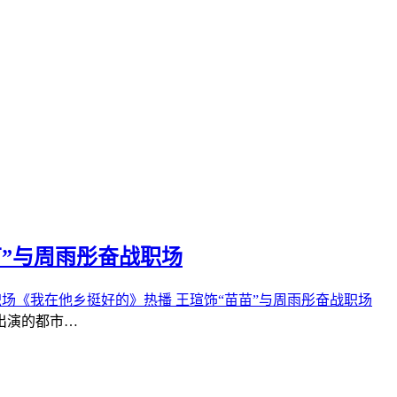
苗”与周雨彤奋战职场
《我在他乡挺好的》热播 王瑄饰“苗苗”与周雨彤奋战职场
出演的都市…