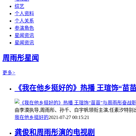
综艺
个人资料
个人关系
参演角色
星闻资讯
星闻资讯
周雨彤星闻
更多
>
《我在他乡挺好的》热播 王瑄饰“苗
由李漠执导,周雨彤、孙千、白宇帆领衔主演,任素汐特别
我在他乡挺好的
2021-07-27 00:15:21
龚俊和周雨彤演的电视剧