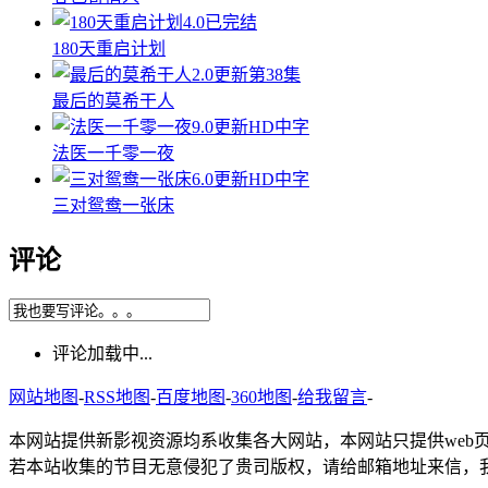
4.0
已完结
180天重启计划
2.0
更新第38集
最后的莫希干人
9.0
更新HD中字
法医一千零一夜
6.0
更新HD中字
三对鸳鸯一张床
评论
评论加载中...
网站地图
-
RSS地图
-
百度地图
-
360地图
-
给我留言
-
本网站提供新影视资源均系收集各大网站，本网站只提供web
若本站收集的节目无意侵犯了贵司版权，请给邮箱地址来信，我