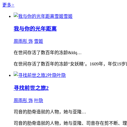
更多
>
雪姬
我与你的光年距离
周雨彤 饰
雪姬
在世间存活了数百年的冻龄&ldq…
在世间存活了数百年的冻龄“女妖精’。1609年，年仅1
叶隐
寻找前世之旅2
周雨彤 饰
叶隐
司音的肋骨造就的人物，她与亚隆…
司音的肋骨造就的人物，她与亚隆、司音存在剪不断、理