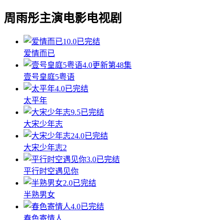
周雨彤主演电影电视剧
10.0
已完结
爱情而已
4.0
更新第48集
壹号皇庭5粤语
4.0
已完结
太平年
9.5
已完结
大宋少年志
4.0
已完结
大宋少年志2
3.0
已完结
平行时空遇见你
2.0
已完结
半熟男女
4.0
已完结
春色寄情人