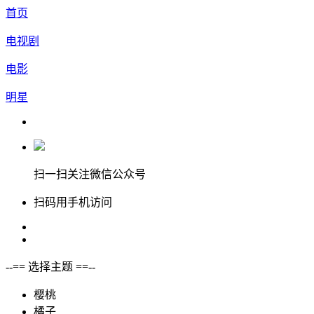
首页
电视剧
电影
明星
扫一扫关注微信公众号
扫码用手机访问
--== 选择主题 ==--
樱桃
橘子