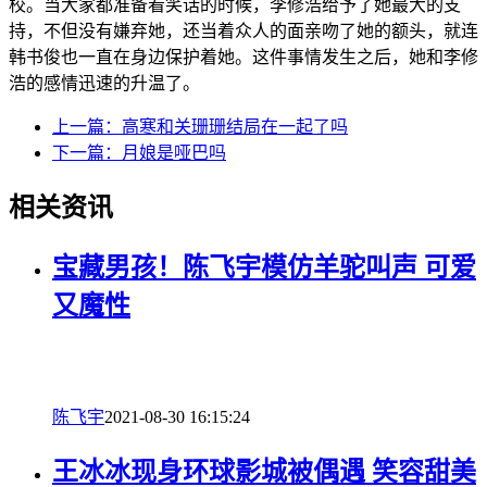
校。当大家都准备看笑话的时候，李修浩给予了她最大的支
持，不但没有嫌弃她，还当着众人的面亲吻了她的额头，就连
韩书俊也一直在身边保护着她。这件事情发生之后，她和李修
浩的感情迅速的升温了。
上一篇：
高寒和关珊珊结局在一起了吗
下一篇：
月娘是哑巴吗
相关资讯
宝藏男孩！陈飞宇模仿羊驼叫声 可爱
又魔性
陈飞宇
2021-08-30 16:15:24
王冰冰现身环球影城被偶遇 笑容甜美