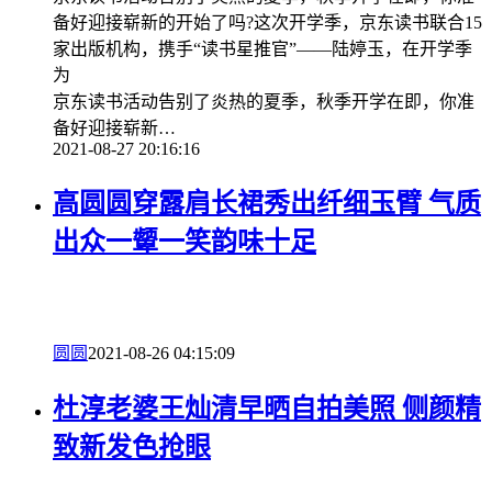
备好迎接崭新的开始了吗?这次开学季，京东读书联合15
家出版机构，携手“读书星推官”——陆婷玉，在开学季
为
京东读书活动告别了炎热的夏季，秋季开学在即，你准
备好迎接崭新…
2021-08-27 20:16:16
高圆圆穿露肩长裙秀出纤细玉臂 气质
出众一颦一笑韵味十足
圆圆
2021-08-26 04:15:09
杜淳老婆王灿清早晒自拍美照 侧颜精
致新发色抢眼