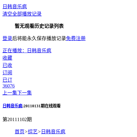
日韩音乐疯
清空全部播放记录
暂无观看历史记录列表
登录
后将能永久保存播放记录
免费注册
正在播放：日韩音乐疯
收藏
已收
订阅
已订
360
76
上一集
下一集
日韩音乐疯
:20110131期在线观看
第20111102期
首页
>
综艺
>
日韩音乐疯