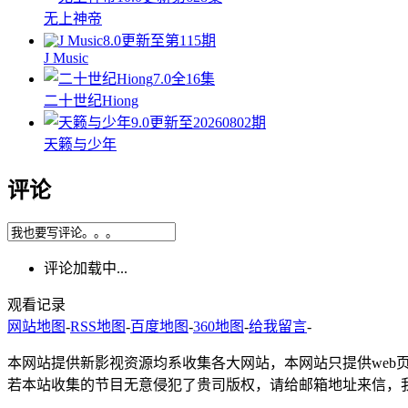
无上神帝
8.0
更新至第115期
J Music
7.0
全16集
二十世纪Hiong
9.0
更新至20260802期
天籁与少年
评论
评论加载中...
观看记录
网站地图
-
RSS地图
-
百度地图
-
360地图
-
给我留言
-
本网站提供新影视资源均系收集各大网站，本网站只提供web
若本站收集的节目无意侵犯了贵司版权，请给邮箱地址来信，我