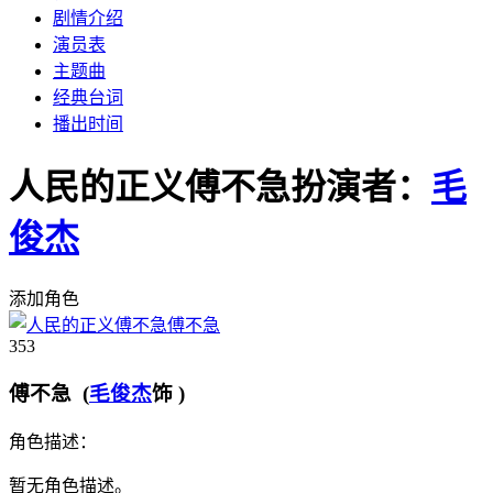
剧情介绍
演员表
主题曲
经典台词
播出时间
人民的正义傅不急
扮演者：
毛
俊杰
添加角色
傅不急
353
傅不急 (
毛俊杰
饰 )
角色描述：
暂无角色描述。