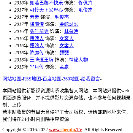
2018
年
如若巴黎不快乐
饰演：
佟佩卉
2017
年
可怜天下父母心
饰演：
毛俊杰
2017
年
素素
饰演：
毛俊杰
2017
年
降魔传
饰演：
金蛇瑟瑟
2016
年
头号前妻
饰演：
林朵渔
2016
年
摆渡人
饰演：
女客人
2016
年
摆渡人
饰演：
女客人
2016
年
降魔传
饰演：
瑟瑟
2016
年
王牌逗王牌
饰演：
神秘人物
2015
年
芈月传
饰演：
孟嬴
网站地图
-
RSS地图
-
百度地图
-
360地图
-
给我留言
-
本网站提供新影视资源均系收集各大网站，本网站只提供web
页面浏览服务，并不提供影片资源存储，也不参与任何视频录
制、上传
若本站收集的节目无意侵犯了贵司版权，请给邮箱地址来信，
我们将在24小时内删除相应资源
Copyright © 2016-2022
www.
shendu
.Tv
.All Rights Reserved .