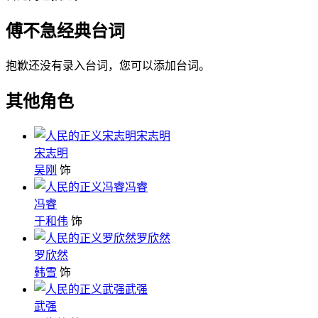
傅不急经典台词
抱歉还没有录入台词，您可以添加台词。
其他角色
宋志明
宋志明
吴刚
饰
冯睿
冯睿
于和伟
饰
罗欣然
罗欣然
韩雪
饰
武强
武强