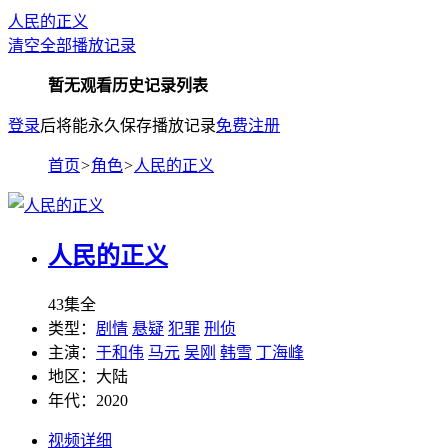
人民的正义
清空全部播放记录
暂无观看历史记录列表
登录
后将能永久保存播放记录
免费注册
首页
>
角色
>
人民的正义
人民的正义
43集全
类型：
剧情
悬疑
犯罪
刑侦
主演：
于和伟
马元
吴刚
韩雪
丁海峰
地区：
大陆
年代：
2020
视频详细