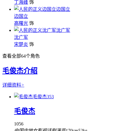
丁海峰
饰
边国立
边国立
高曙光
饰
沈广军
沈广军
宋楚炎
饰
查看全部
64
个角色
毛俊杰介绍
详细资料
>
毛俊杰
353
毛俊杰
1056
中国内地女影视话剧演员
170cm
52kg