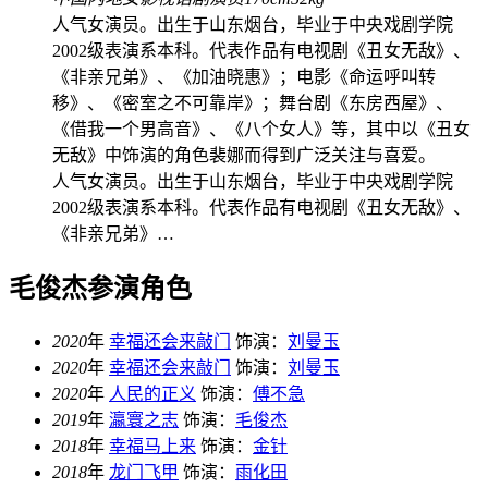
人气女演员。出生于山东烟台，毕业于中央戏剧学院
2002级表演系本科。代表作品有电视剧《丑女无敌》、
《非亲兄弟》、《加油晓惠》；电影《命运呼叫转
移》、《密室之不可靠岸》；舞台剧《东房西屋》、
《借我一个男高音》、《八个女人》等，其中以《丑女
无敌》中饰演的角色裴娜而得到广泛关注与喜爱。
人气女演员。出生于山东烟台，毕业于中央戏剧学院
2002级表演系本科。代表作品有电视剧《丑女无敌》、
《非亲兄弟》…
毛俊杰参演角色
2020
年
幸福还会来敲门
饰演：
刘曼玉
2020
年
幸福还会来敲门
饰演：
刘曼玉
2020
年
人民的正义
饰演：
傅不急
2019
年
瀛寰之志
饰演：
毛俊杰
2018
年
幸福马上来
饰演：
金针
2018
年
龙门飞甲
饰演：
雨化田