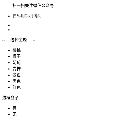
扫一扫关注微信公众号
扫码用手机访问
--== 选择主题 ==--
樱桃
橘子
葡萄
青柠
紫色
黑色
红色
边框盒子
有
无