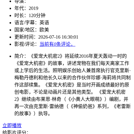
导演：
年代：
2019
时长：
120分钟
语言/字幕：
英语
国家/
地区：
欧美
更新时间：
2026-07-16 16:30:01
影视/评论：
当前有
0
条评论，
简介：
《爱宠大机密2》将延续2016年夏天轰动一时的
《爱宠大机密》的故事，讲述宠物在我们每天离家工作
或上学后的生活。照明娱乐创始人兼首席执行官克里斯·
梅勒丹德利和他长久以来的合作伙伴珍娜·海莉将共同制
作这部续集。《爱宠大机密》是当时开画成绩最好的原
创电影，不论是动画片还是其他类型。 《爱宠大机密
2》继续由布莱恩·林奇（《小黄人大眼萌》）编剧，并
再一次由克里斯·雷纳德（《神偷奶爸》系列，《老雷斯
的故事》）执导。
立即播放
给影片评分：