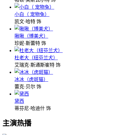
小白（ 宠物兔）
凯文·哈特 饰
啾啾（博美犬）
珍妮·斯蕾特 饰
杜老大（纽芬兰犬）
艾瑞克·斯通斯崔特 饰
冰冰（虎斑猫）
蕾克·贝尔 饰
黛西
蒂芬尼·哈迪什 饰
主演热播