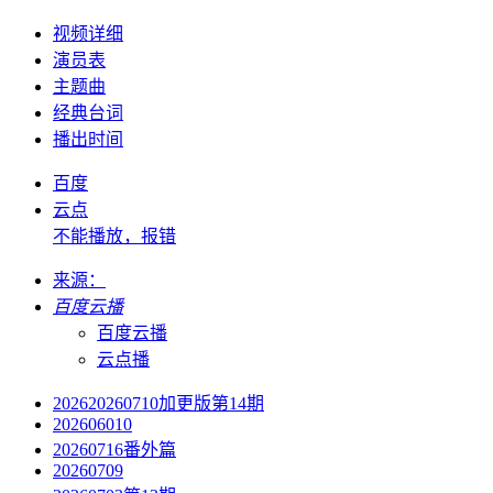
视频详细
演员表
主题曲
经典台词
播出时间
百度
云点
不能播放，报错
来源：
百度云播
百度云播
云点播
202620260710加更版第14期
202606010
20260716番外篇
20260709