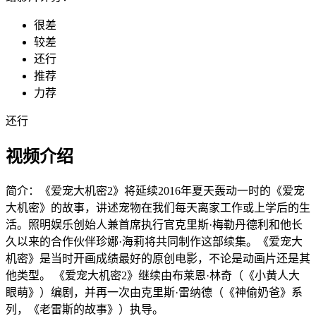
很差
较差
还行
推荐
力荐
还行
视频介绍
简介：
《爱宠大机密2》将延续2016年夏天轰动一时的《爱宠
大机密》的故事，讲述宠物在我们每天离家工作或上学后的生
活。照明娱乐创始人兼首席执行官克里斯·梅勒丹德利和他长
久以来的合作伙伴珍娜·海莉将共同制作这部续集。《爱宠大
机密》是当时开画成绩最好的原创电影，不论是动画片还是其
他类型。 《爱宠大机密2》继续由布莱恩·林奇（《小黄人大
眼萌》）编剧，并再一次由克里斯·雷纳德（《神偷奶爸》系
列，《老雷斯的故事》）执导。