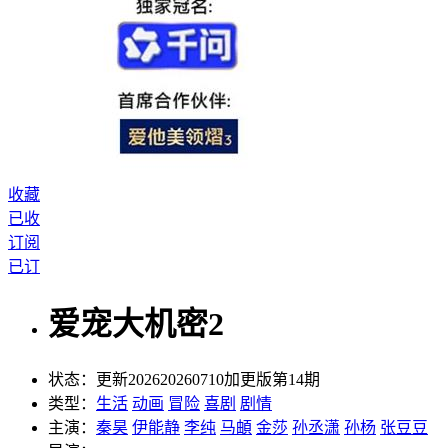
收藏
已收
订阅
已订
爱宠大机密2
状态：
更新202620260710加更版第14期
类型：
生活
动画
冒险
喜剧
剧情
主演：
秦昊
伊能静
李纯
马頔
金莎
孙丞潇
孙杨
张豆豆