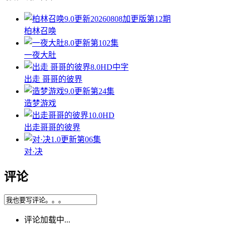
9.0
更新20260808加更版第12期
柏林召唤
8.0
更新第102集
一夜大肚
8.0
HD中字
出走 哥哥的彼界
9.0
更新第24集
造梦游戏
10.0
HD
出走哥哥的彼界
1.0
更新第06集
对·决
评论
评论加载中...