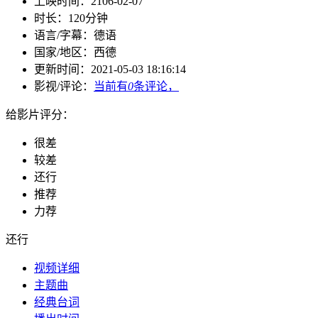
上映时间：
2106-02-07
时长：
120分钟
语言/字幕：
德语
国家/
地区：
西德
更新时间：
2021-05-03 18:16:14
影视/评论：
当前有
0
条评论，
给影片评分：
很差
较差
还行
推荐
力荐
还行
视频详细
主题曲
经典台词