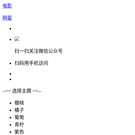
电影
明星
扫一扫关注微信公众号
扫码用手机访问
--== 选择主题 ==--
樱桃
橘子
葡萄
青柠
紫色