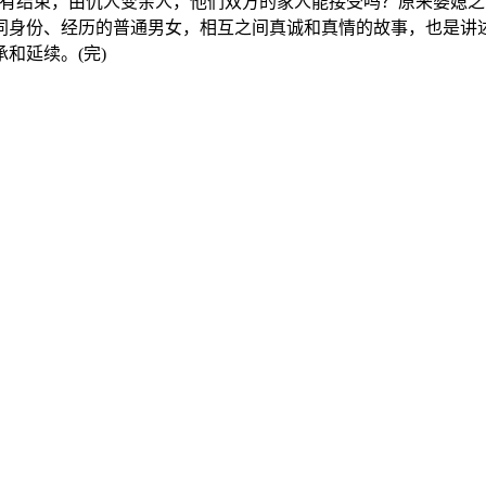
有结束，由仇人变亲人，他们双方的家人能接受吗？原来婆媳之
同身份、经历的普通男女，相互之间真诚和真情的故事，也是讲
和延续。(完)