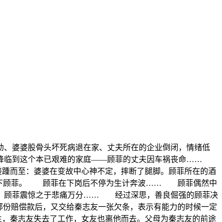
幼、婆婆股骨头坏死病退在家、丈夫所在的企业倒闭，情绪低
偏降临到这个本已艰难的家庭——顾菲的丈夫因车祸丧命……
接踵而至：婆婆在变故中心神不定，摔断了腿脚。顾菲所在的酒
留下顾菲。 顾菲在下岗后不停为生计奔波…… 顾菲偶然中
活。顾菲震惊之于悲痛万分…… 经过深思，善良倔强的顾菲决
部份赔偿款后，又交给秦志友一张欠条，表示有能力的时候一定
生，秦志友失去了工作，女友也离他而去。父母为秦志友的前途