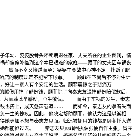
子年幼、婆婆股骨头坏死病退在家、丈夫所在的企业倒闭，情
祸却偏偏降临到这个本已艰难的家庭——顾菲的丈夫因车祸丧
。 然而不幸又接踵而至：婆婆在变故中心神不定，摔断了腿
于酒店的制度规定不能留下顾菲。 顾菲在下岗后不停为生计
，好让一家人有个安定的生活。顾菲震惊之于悲痛万
的腿伤用掉了部份钱，顾菲除了向秦志友退掉部份赔偿款后，
难，为顾菲此举感动，心生敬佩。 而由于车祸的发生，秦志
的钱也搭上，成天怨声载道…… 而如今，秦志友的拿着失而
负一生的愧疚。因此，他决定帮助顾菲，他认为这是以诚相
得她更加不想与秦志友见面。归还被挪用的钱都是顾菲托人送
难她都能挺过去。 秦志友见顾菲固执倔强便自作主张，冒充
的婆婆对秦志友产生了好感。婆婆希望年轻的儿媳妇能有一个