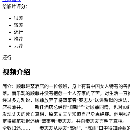
给影片评分：
很差
较差
还行
推荐
力荐
还行
视频介绍
简介：
顾菲是某酒店的一位领班，身上有着中国女人特有的善
落。而乐观的顾菲并没有抱怨一个人养家的辛苦，对生活一
经过多方劝说，顾菲放弃了将肇事者“秦志友”送进监狱的想
店被兼并。 新任酒店总经理“柳新华”对顾菲同情，也对
发现丈夫的死亡真相，原来丈夫早知道自己身患绝症。他用残
定将那笔钱退还给“肇事者”秦志友。并向秦志友言明了真相
全数归还…… 秦志友从朋友“高勋”、“陈雨”口中得知顾