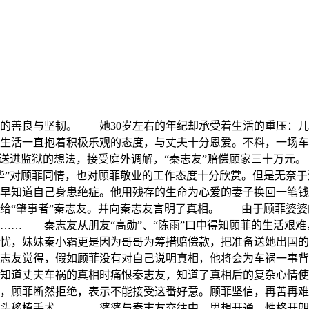
的善良与坚韧。 她30岁左右的年纪却承受着生活的重压：儿
生活一直抱着积极乐观的态度，与丈夫十分恩爱。不料，一场车
送进监狱的想法，接受庭外调解，“秦志友”赔偿顾家三十万元
华”对顾菲同情，也对顾菲敬业的工作态度十分欣赏。但是无奈
早知道自己身患绝症。他用残存的生命为心爱的妻子换回一笔钱
给“肇事者”秦志友。并向秦志友言明了真相。 由于顾菲婆婆
…… 秦志友从朋友“高勋”、“陈雨”口中得知顾菲的生活艰
担忧，妹妹秦小霜更是因为哥哥为筹措赔偿款，把准备送她出国
志友觉得，假如顾菲没有对自己说明真相，他将会为车祸一事背
知道丈夫车祸的真相时痛恨秦志友，知道了真相后的复杂心情使
候，顾菲断然拒绝，表示不能接受这番好意。顾菲坚信，再苦再
骨头移植手术…… 婆婆与秦志友交往中，思想开通、性格开朗