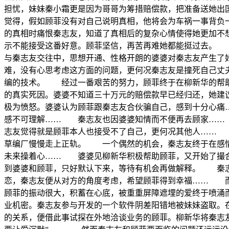
担忧，妹妹秦小霜更是因为哥哥为筹措赔偿款，把准备送她
觉得，假如顾菲没有对自己说明真相，他将会为车祸一事背负
的真相时痛恨秦志友，知道了真相后的复杂心情使得她更加不
示不能接受这番好意。顾菲坚信，再苦再难她都能挺过去。
与秦志友交往中，思想开通、性格开朗的婆婆对秦志友产生了
难，没有心思考虑这方面的问题，更何况秦志友是撞死自己丈
编的技术。 经过一番艰苦的努力，顾菲终于在柳新华的帮
的真实死因。婆婆不知道三十万元的赔偿款早已经归还，她建
极为愤怒。婆婆认为顾菲跟秦志友合伙骗自己，感到十分心
感不可理解…… 秦志友也因婆婆知情而不便再去顾家……
志友觉得就是顾菲本人也接受不了自己，更何况其他人……
草编厂慢慢走上正轨。 一个偶然的机会，秦志友终于在感
未来操着心…… 婆婆见柳新华积极帮助顾菲，又开始了撮合
到婆婆和顾菲，只好默认下来，等待有机会再做解释。 秦志
恋，秦志友便从对方的角度考虑，希望顾菲得到幸福…… 而
顾菲的振动很大，积蓄在心底，被重重屏障遮埋的爱终于喷涌
业机密。秦志友参与开发的一个软件阴差阳错地被妹妹盗取。
的关系，便借此事试探在外地洽谈业务的顾菲。柳新华将秦志