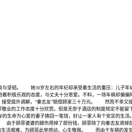
良与坚韧。 她30岁左右的年纪却承受着生活的重压：儿子年
直抱着积极乐观的态度，与丈夫十分恩爱。不料，一场车祸却偏
法，接受庭外调解，“秦志友”赔偿顾家三十万元。 然而不幸又
顾菲敬业的工作态度十分欣赏。但是无奈于酒店的制度规定不能
存的生命为心爱的妻子换回一笔钱，好让一家人有个安定的生
。 由于顾菲婆婆的腿伤用掉了部份钱，顾菲除了向秦志友退掉
菲的生活艰难，为顾菲此举感动，心生敬佩。 而由于车祸的发