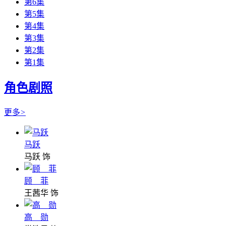
第6集
第5集
第4集
第3集
第2集
第1集
角色剧照
更多
>
马跃
马跃 饰
顾 菲
王茜华 饰
高 勋