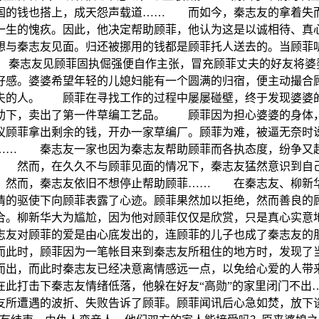
出国的钱也搭上，成天怨声载道…… 而如今，秦志友的拿着失
一生的愧疚。因此，他决定帮助顾菲，他认为这是以诚相待、
想与秦志友见面。归还被挪用的钱都是顾菲托人送去的。当顾菲
 秦志友见顾菲固执倔强便自作主张，冒充顾菲丈夫的好友将
好感。婆婆希望年轻的儿媳妇能有一个圆满的归宿，便主动撮
夫的人。 顾菲在寻找工作的过程中屡屡碰壁，终于发现婆婆
助下，卖出了第一件草编工艺品。 顾菲因为担心婆婆的身体，
议顾菲拿出剩余的钱，开办一家草编厂。顾菲为难，被逼无奈时说
痛…… 秦志友一家也因为秦志友帮助顾菲而各执态度，纷争又
 然而，在久久不与顾菲见面的情况下，秦志友猛然意识到自己
 然而，秦志友依旧不想停止帮助顾菲…… 在秦志友、柳新华
情的驱使下向顾菲表露了心迹。顾菲果然加以拒绝，然而善良
。柳新华大为尴尬，因为他对顾菲仅仅是欣赏，只是真心实意
友对顾菲的爱是由心底发出的，连顾菲的儿子也成了秦志友的
此时，顾菲因为一笔帐目来到秦志友所租住的地方时，发现了
而出，而此时秦志友已经决意离情感远一点，以免给心爱的人
在此打击下秦志友情绪低落，他躲在好友“高勋”的家里闭门不出
友所遭遇的波折、失败告诉了顾菲。顾菲闻讯后心急如焚，放下