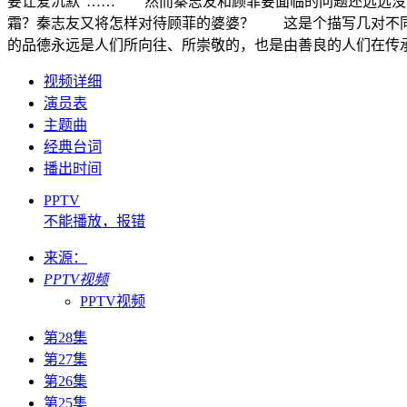
要让爱沉默”…… 然而秦志友和顾菲要面临的问题还远远没
霜？秦志友又将怎样对待顾菲的婆婆？ 这是个描写几对不
的品德永远是人们所向往、所崇敬的，也是由善良的人们在传承
视频详细
演员表
主题曲
经典台词
播出时间
PPTV
不能播放，报错
来源：
PPTV视频
PPTV视频
第28集
第27集
第26集
第25集