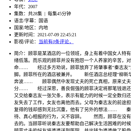
年代：
2007
集数：
共28集 | 每集45分钟
语言/字幕：
国语
国家/
地区：
内地
更新时间：
2021-07-09 22:45:21
影视/评论：
当前有
0
条评论，
简介：
顾菲是某酒店的一位领班，身上有着中国女人特有
绪低落。而乐观的顾菲并没有抱怨一个人养家的辛苦，对
命…… 经过多方劝说，顾菲放弃了将肇事者“秦志友”
脚。顾菲所在的酒店被兼并。 新任酒店总经理“柳新
奔波…… 顾菲偶然中发现丈夫的死亡真相，原来丈夫
分…… 经过深思，善良倔强的顾菲决定将那笔钱退还
又交给秦志友一张欠条，表示有能力的时候一定全数归还
友失去了工作，女友也离他而去。父母为秦志友的前途
复得的钱却感到无比沉重，他有了另外的想法…… 秦
待、真心相报的行为，义不容辞。 然而，顾菲在没有
去的。当顾菲听说秦志友要帮助自己解决生活困难的时
顾菲丈夫的好友将婆婆送到医院，并出钱为婆婆做了股