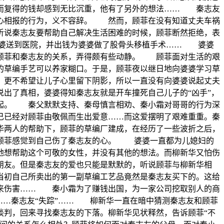
而复得的钱却感到无比沉重，他有了另外的想法…… 秦志友
真心相报的行为，义不容辞。 然而，顾菲在没有知道丈夫车祸
听说秦志友要帮助自己解决生活困难的时候，顾菲断然拒绝，表
婆婆送到医院，并出钱为婆婆做了股骨头移植手术…… 婆婆
合顾菲和秦志友的关系，弄得颇有些动静。 顾菲面对生活的艰
的草编手艺可以养家糊口。于是，顾菲夜以继日地向婆婆学习草
更不希望让儿子心里留下阴影，所以一直没有向婆婆说起丈夫
出了真相，婆婆得知秦志友就是开车撞死自己儿子的“凶手”，
起。 秦父默默支持、秦母慎言相劝、秦小霜对哥哥的行为深
已经对顾菲由敬佩而生出爱意……而这爱摆明了艰难重重。秦
两人的帮助下，顾菲的草编厂建成，在经历了一些波折之后，
的顾菲感觉到自己伤了秦志友的心。 婆婆一直都为儿媳妇的
地想帮助这个可敬的女性，并没有其他的想法。而柳新华又怕伤
朋友。但是秦志友的爱也只能是默默的，听说顾菲与柳新华相
当初自己所卖出的第一副草编工艺品竟然是秦志友买下的。这给
带来伤害…… 秦小霜为了赚钱出国，为一家公司挖取别人的商
……秦志友“失踪”…… 柳新华一直在暗中猜测秦志友和顾菲
谈判，回来寻找秦志友的下落。柳新华见状释然，告诉顾菲“不