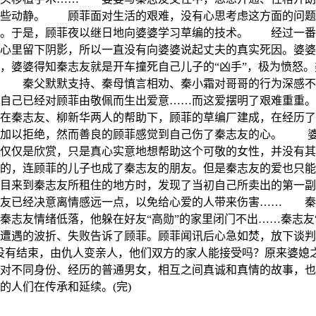
有些动静。 顾菲面对生活的艰难，没有心思考虑这方面的问
口。于是，顾菲夜以继日地向婆婆学习草编的技术。 经过一番
心里留下阴影，所以一直没有向婆婆说起丈夫的真实死因。婆婆
，婆婆得知秦志友就是开车撞死自己儿子的“凶手”，极为愤怒
起。 秦父默默支持、秦母慎言相劝、秦小霜对哥哥的行为深
自己已经对顾菲由敬佩而生出爱意……而这爱摆明了艰难重重。
秦志友、柳新华两人的帮助下，顾菲的草编厂建成，在经历了
然加以拒绝，然而善良的顾菲感觉到自己伤了秦志友的心。 
仅仅是欣赏，只是真心实意地想帮助这个可敬的女性，并没有其
的，连顾菲的儿子也成了秦志友的朋友。但是秦志友的爱也只能
目来到秦志友所租住的地方时，发现了当初自己所卖出的第一副
志友已经决意离情感远一点，以免给心爱的人带来伤害…… 秦
秦志友情绪低落，他躲在好友“高勋”的家里闭门不出……秦志
遭遇的波折、失败告诉了顾菲。顾菲闻讯后心急如焚，放下谈判
没有结束，由仇人变亲人，他们双方的家人能接受吗？原来婆媳
对不同身份、经历的普通男女，相互之间真诚和真情的故事，
的人们在传承和延续。(完)