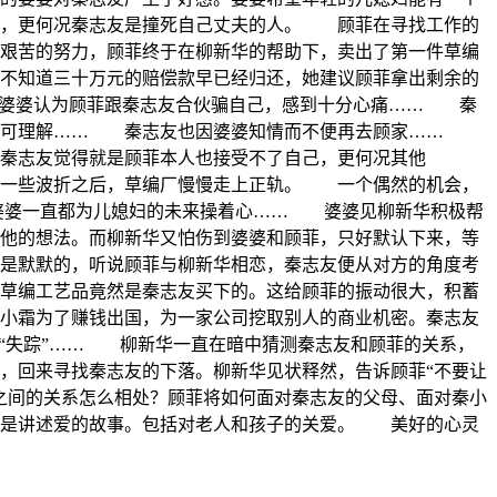
题，更何况秦志友是撞死自己丈夫的人。 顾菲在寻找工作的
艰苦的努力，顾菲终于在柳新华的帮助下，卖出了第一件草编
不知道三十万元的赔偿款早已经归还，她建议顾菲拿出剩余的
。婆婆认为顾菲跟秦志友合伙骗自己，感到十分心痛…… 秦
感不可理解…… 秦志友也因婆婆知情而不便再去顾家……
秦志友觉得就是顾菲本人也接受不了自己，更何况其他
一些波折之后，草编厂慢慢走上正轨。 一个偶然的机会，
婆婆一直都为儿媳妇的未来操着心…… 婆婆见柳新华积极帮
他的想法。而柳新华又怕伤到婆婆和顾菲，只好默认下来，等
是默默的，听说顾菲与柳新华相恋，秦志友便从对方的角度考
草编工艺品竟然是秦志友买下的。这给顾菲的振动很大，积蓄
小霜为了赚钱出国，为一家公司挖取别人的商业机密。秦志友
友“失踪”…… 柳新华一直在暗中猜测秦志友和顾菲的关系，
，回来寻找秦志友的下落。柳新华见状释然，告诉顾菲“不要让
之间的关系怎么相处？顾菲将如何面对秦志友的父母、面对秦小
也是讲述爱的故事。包括对老人和孩子的关爱。 美好的心灵