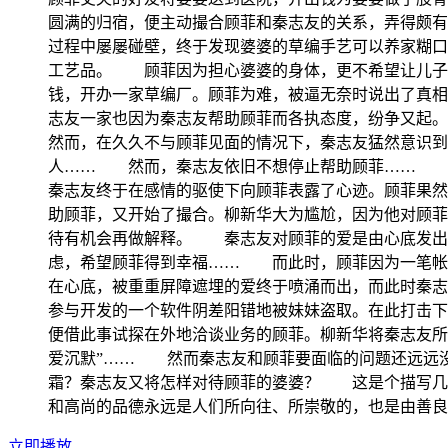
圆满的归宿，便主动撮合顾菲和秦志友的关系，弄得颇
过程中屡屡碰壁，终于发现婆婆的草编手艺可以养家糊
工艺品。 顾菲因为担心婆婆的身体，更不希望让儿子
钱，开办一家草编厂。顾菲为难，被逼无奈时说出了真相
志友一家也因为秦志友帮助顾菲而各执态度，纷争又
然而，在久久不与顾菲见面的情况下，秦志友猛然意识到
人…… 然而，秦志友依旧不想停止帮助顾菲…… 在
秦志友终于在感情的驱使下向顾菲表露了心迹。顾菲果
助顾菲，又开始了撮合。柳新华大为尴尬，因为他对顾菲
待有机会再做解释。 秦志友对顾菲的爱是由心底发出
虑，希望顾菲得到幸福…… 而此时，顾菲因为一笔帐
在心底，被重重屏障遮埋的爱终于喷涌而出，而此时秦
参与开发的一个软件阴差阳错地被妹妹盗取。在此打击下
便借此事试探在外地洽谈业务的顾菲。柳新华将秦志友所
爱沉默”…… 然而秦志友和顾菲要面临的问题还远远
霜？秦志友又将怎样对待顾菲的婆婆？ 这是个描写几
和高尚的品德永远是人们所向往、所崇敬的，也是由善良
立即播放