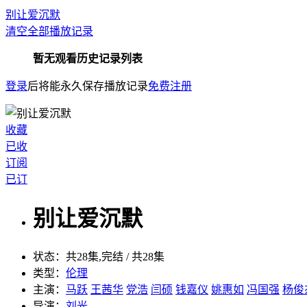
别让爱沉默
清空全部播放记录
暂无观看历史记录列表
登录
后将能永久保存播放记录
免费注册
收藏
已收
订阅
已订
别让爱沉默
状态：
共28集,完结 / 共28集
类型：
伦理
主演：
马跃
王茜华
党浩
闫硕
钱嘉仪
姚惠如
冯国强
杨俊
导演：
刘光