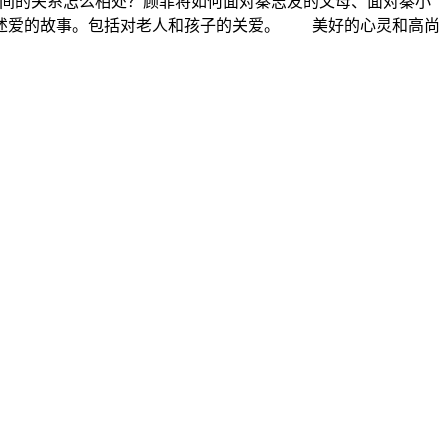
间的关系怎么相处？顾菲将如何面对秦志友的父母、面对秦小
述爱的故事。包括对老人和孩子的关爱。 美好的心灵和高尚