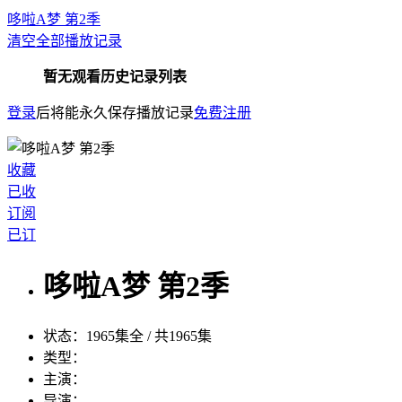
哆啦A梦 第2季
清空全部播放记录
暂无观看历史记录列表
登录
后将能永久保存播放记录
免费注册
收藏
已收
订阅
已订
哆啦A梦 第2季
状态：
1965集全 / 共1965集
类型：
主演：
导演：