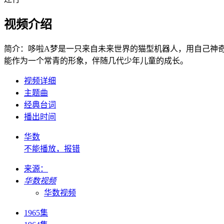
视频介绍
简介：
哆啦A梦是一只来自未来世界的猫型机器人，用自己神
能作为一个常青的形象，伴随几代少年儿童的成长。
视频详细
主题曲
经典台词
播出时间
华数
不能播放，报错
来源：
华数视频
华数视频
1965集