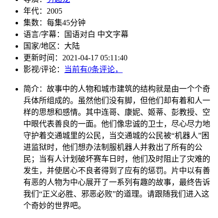
年代：
2005
集数：
每集45分钟
语言/字幕：
国语对白 中文字幕
国家/
地区：
大陆
更新时间：
2021-04-17 05:11:40
影视/评论：
当前有
0
条评论，
简介：
故事中的人物和城市建筑的结构就是由一个个奇
兵体所组成的。虽然他们没有脚，但他们却有着和人一
样的思想和感情。其中连哥、康妮、姬蒂、彭教授、空
中眼代表善良的一面。他们像忠诚的卫士，尽心尽力地
守护着交通城里的公民，当交通城的公民被“机器人”困
进监狱时，他们想办法制服机器人并救出了所有的公
民；当有人计划破坏赛车日时，他们及时阻止了灾难的
发生，并使居心不良者得到了应有的惩罚。片中以有善
有恶的人物为中心展开了一系列有趣的故事，最终告诉
我们“正义必胜、邪恶必败”的道理。请跟随我们进入这
个奇妙的世界吧。