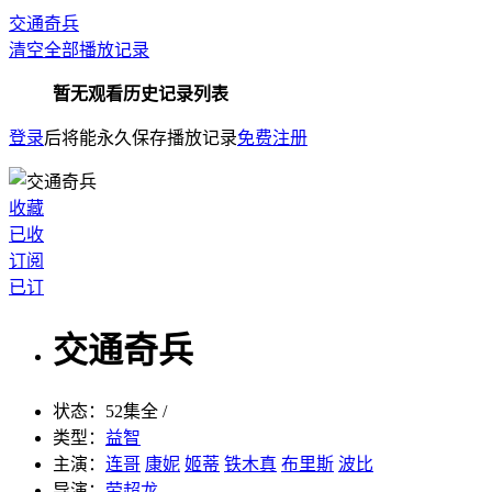
交通奇兵
清空全部播放记录
暂无观看历史记录列表
登录
后将能永久保存播放记录
免费注册
收藏
已收
订阅
已订
交通奇兵
状态：
52集全 /
类型：
益智
主演：
连哥
康妮
姬蒂
铁木真
布里斯
波比
导演：
劳超龙