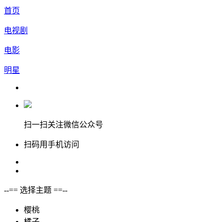
首页
电视剧
电影
明星
扫一扫关注微信公众号
扫码用手机访问
--== 选择主题 ==--
樱桃
橘子