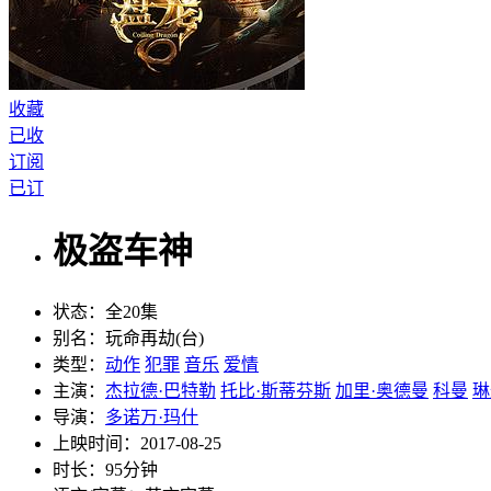
收藏
已收
订阅
已订
极盗车神
状态：
全20集
别名：
玩命再劫(台)
类型：
动作
犯罪
音乐
爱情
主演：
杰拉德·巴特勒
托比·斯蒂芬斯
加里·奥德曼
科曼
琳
导演：
多诺万·玛什
上映时间：
2017-08-25
时长：
95分钟