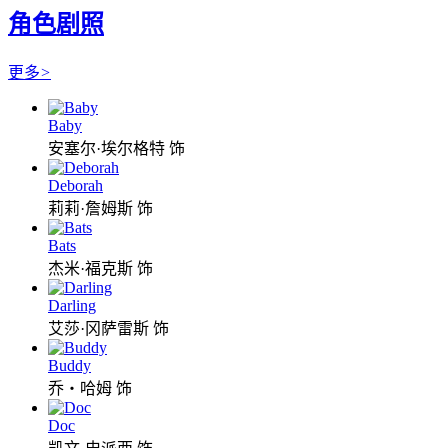
角色剧照
更多
>
Baby
安塞尔·埃尔格特 饰
Deborah
莉莉·詹姆斯 饰
Bats
杰米·福克斯 饰
Darling
艾莎·冈萨雷斯 饰
Buddy
乔・哈姆 饰
Doc