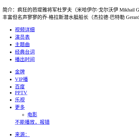
简介：
疯狂的芭堤雅将军杜罗夫（米哈伊尔·戈尔沃伊 Mikha
丰富但名声寥寥的乔·格拉斯潜水艇船长（杰拉德·巴特勒 Gerard 
视频详细
演员表
主题曲
经典台词
播出时间
金牌
VIP播
百度
PPTV
乐视
更多
电影
不能播放，报错
来源：