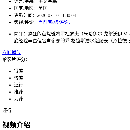
语言/字幕：
英文字幕
国家/
地区：
美国
更新时间：
2026-07-10 11:30:04
影视/评论：
当前有
0
条评论，
简介：
疯狂的芭堤雅将军杜罗夫（米哈伊尔·戈尔沃伊 Mi
底经验丰富但名声寥寥的乔·格拉斯潜水艇船长（杰拉德·巴特勒 
立即播放
给影片评分：
很差
较差
还行
推荐
力荐
还行
视频介绍