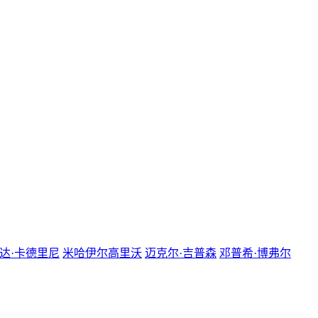
达·卡德里尼
米哈伊尔高里沃
迈克尔·吉普森
邓普希·博弗尔