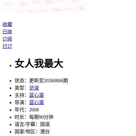
收藏
已收
订阅
已订
女人我最大
状态：
更新至20260806期
类型：
访谈
主持：
蓝心湄
导演：
蓝心湄
年代：
2008
时长：
每期90分钟
语言/字幕：
国语
国家/
地区：
港台