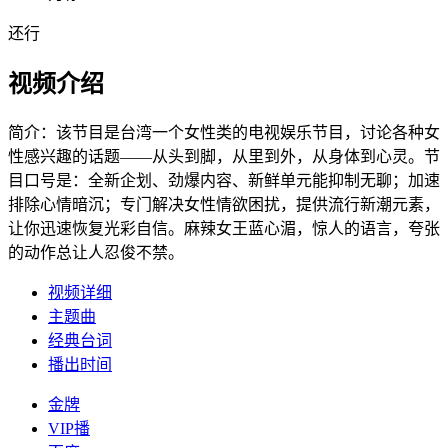
还行
视频介绍
简介：
该节目是台湾一个女性类的电视娱乐节目，讨论各种女
性感兴趣的话题——从头到脚，从里到外，从身体到心灵。节
目口号是：全新企划、劲爆内容、新鲜单元能抑制无聊；加速
排除心情暗沉；专门解决女性情欲困扰，提供流行新潮元素，
让你迅速恢复光彩自信。麻辣女王蓝心湄，惊人的语言，夸张
的动作总让人忍俊不禁。
视频详细
主题曲
经典台词
播出时间
金牌
VIP播