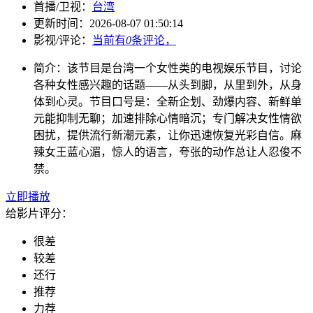
首播/卫视：
台湾
更新时间：
2026-08-07 01:50:14
影视/评论：
当前有
0
条评论，
简介：
该节目是台湾一个女性类的电视娱乐节目，讨论
各种女性感兴趣的话题——从头到脚，从里到外，从身
体到心灵。节目口号是：全新企划、劲爆内容、新鲜单
元能抑制无聊；加速排除心情暗沉；专门解决女性情欲
困扰，提供流行新潮元素，让你迅速恢复光彩自信。麻
辣女王蓝心湄，惊人的语言，夸张的动作总让人忍俊不
禁。
立即播放
给影片评分：
很差
较差
还行
推荐
力荐