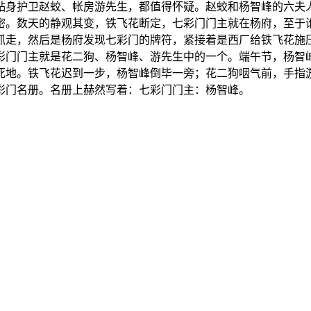
贴身护卫赵蛟、帐房游先生，都值得怀疑。赵蛟和杨智峰的六夫
密。数天的静观其变，铁飞花断定，七彩门门主就在杨府，至于
抓走，然后是杨府发现七彩门的牌符，紧接着是西厂给铁飞花施
彩门门主就是花二狗、杨智峰、游先生中的一个。端午节，杨智
死地。铁飞花迟到一步，杨智峰倒毕一旁；花二狗咽气前，手指
彩门名册。名册上赫然写着：七彩门门主：杨智峰。