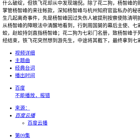
什么破绽，但铁飞花却从中发现端倪。除了花二狗，杨智峰的
掌管杨智峰的来往帐款，深知杨智峰与杭州知府官盐私办的秘
生几起离奇事件，先是杨智峰因过失伤人被提刑按察使陈清明
从杨智峰的障眼法中清醒地看到，行刺周国舅的幕后主使、七
蛟，赵蛟持剑直指杨智峰；花二狗为七彩门名册，致杨智峰于
经结束，铁飞花突然想到游先生，中途将其截下，最终拿到七
视频详细
主题曲
经典台词
播出时间
百度
不能播放，报错
来源：
百度云播
百度云播
第09集