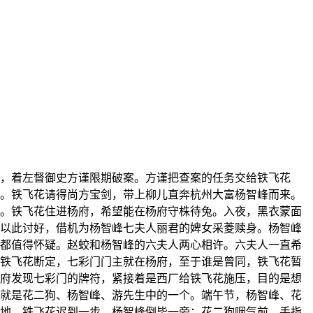
，着左督御史方谨限期破案。方谨把查案的任务交给铁飞花
。铁飞花请得尚方宝剑，带上柳儿直奔杭州大富杨智峰而来。
。铁飞花住进杨府，希望能在杨府守株待兔。入夜，黑衣蒙面
以此讨好，借机为杨智峰七夫人丽君的婢女采菱赎身。杨智峰
都值得怀疑。赵蛟和杨智峰的六夫人两心相许。六夫人一直希
铁飞花断定，七彩门门主就在杨府，至于谁是曾同，铁飞花暂
府发现七彩门的牌符，紧接着是西厂给铁飞花施压，目的是想
就是花二狗、杨智峰、游先生中的一个。端午节，杨智峰、花
地。铁飞花迟到一步，杨智峰倒毕一旁；花二狗咽气前，手指