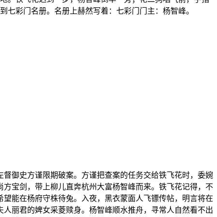
到七彩门名册。名册上赫然写着：七彩门门主：杨智峰。
左督御史方谨限期破案。方谨把查案的任务交给铁飞花时，委婉
尚方宝剑，带上柳儿直奔杭州大富杨智峰而来。铁飞花记得，不
希望能在杨府守株待兔。入夜，黑衣蒙面人飞镖传帖，明言将在
夫人丽君的婢女采菱赎身。杨智峰顺水推舟，寻常人自然看不出