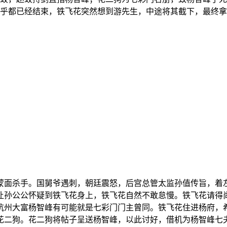
乎都已经结束，铁飞花突然想到游先生，中途将其截下，最终拿
蒙面杀手。国舅爷遇刺，朝廷震怒，后宫总管太监孙值传旨，着
让孙公公怀疑到铁飞花身上，铁飞花自然不敢怠慢。铁飞花请得
杭州大富杨智峰有可能就是七彩门门主曾同。铁飞花住进杨府，
花二狗。花二狗将帖子呈送杨智峰，以此讨好，借机为杨智峰七