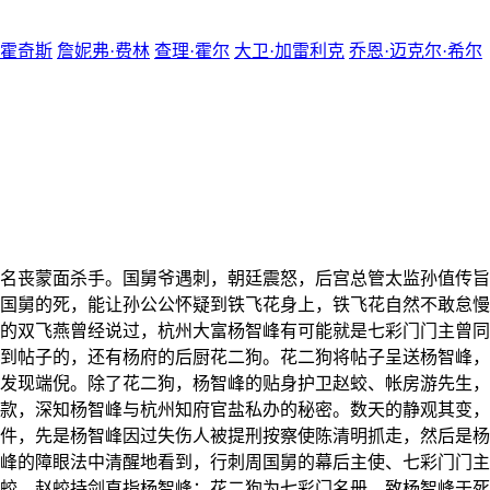
·霍奇斯
詹妮弗·费林
查理·霍尔
大卫·加雷利克
乔恩·迈克尔·希尔
名丧蒙面杀手。国舅爷遇刺，朝廷震怒，后宫总管太监孙值传旨
国舅的死，能让孙公公怀疑到铁飞花身上，铁飞花自然不敢怠慢
的双飞燕曾经说过，杭州大富杨智峰有可能就是七彩门门主曾同
到帖子的，还有杨府的后厨花二狗。花二狗将帖子呈送杨智峰，
发现端倪。除了花二狗，杨智峰的贴身护卫赵蛟、帐房游先生，
款，深知杨智峰与杭州知府官盐私办的秘密。数天的静观其变，
件，先是杨智峰因过失伤人被提刑按察使陈清明抓走，然后是杨
峰的障眼法中清醒地看到，行刺周国舅的幕后主使、七彩门门主
蛟，赵蛟持剑直指杨智峰；花二狗为七彩门名册，致杨智峰于死