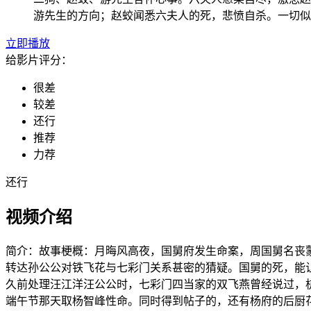
游先生的方向；赵蛟闻悉六夫人的死，悲愤自杀。一切似
立即播放
给影片评分：
很差
较差
还行
推荐
力荐
还行
视频介绍
简介：
故事梗概：月晦风高夜，国舅府发生命案，周国舅名丧
转达孙公公对铁飞花与七彩门关系甚密的猜疑。国舅的死，能
久前处理汪江洋汪公公时，七彩门四当家的双飞燕曾经说过，
端午节那天取杨智峰性命。同时得到帖子的，还有杨府的后厨