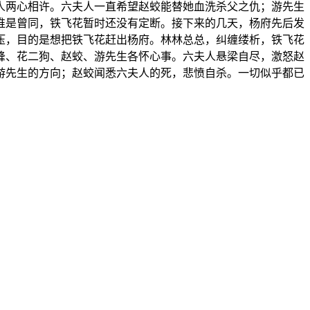
人两心相许。六夫人一直希望赵蛟能替她血洗杀父之仇；游先生
谁是曾同，铁飞花暂时还没有定断。接下来的几天，杨府先后发
压，目的是想把铁飞花赶出杨府。林林总总，纠缠缕析，铁飞花
峰、花二狗、赵蛟、游先生各怀心事。六夫人悬梁自尽，激怒赵
游先生的方向；赵蛟闻悉六夫人的死，悲愤自杀。一切似乎都已