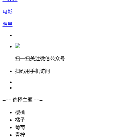
电影
明星
扫一扫关注微信公众号
扫码用手机访问
--== 选择主题 ==--
樱桃
橘子
葡萄
青柠