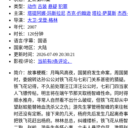
类型：
动作
古装
悬疑
犯罪
主演：
塔提阿娜·玛斯拉尼
杰克·约翰逊
塔拉·萨莫斯
杰西
导演：
大卫·戈登·格林
年代：
2007
时长：
120分钟
语言/字幕：
国语
国家/
地区：
大陆
更新时间：
2026-07-09 20:30:21
影视/评论：
当前有
0
条评论，
简介：
故事梗概：月晦风高夜，国舅府发生命案，周国舅
时，委婉转达孙公公对铁飞花与七彩门关系甚密的猜疑。
铁飞花记得，不久前处理汪江洋汪公公时，七彩门四当家
人飞镖传帖，明言将在端午节那天取杨智峰性命。同时得
顺水推舟，寻常人自然看不出什么破绽，但铁飞花却从中
望赵蛟能替她血洗杀父之仇；游先生掌管杨智峰的来往帐
时还没有定断。接下来的几天，杨府先后发生几起离奇事
把铁飞花赶出杨府。林林总总，纠缠缕析，铁飞花从杨智
二狗、赵蛟、游先生各怀心事。六夫人悬梁自尽，激怒赵