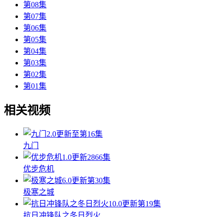
第08集
第07集
第06集
第05集
第04集
第03集
第02集
第01集
相关视频
2.0
更新至第16集
九门
1.0
更新2866集
优步危机
6.0
更新第30集
极寒之城
10.0
更新第19集
抗日冲锋队之冬日烈火