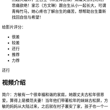
悲痛欲绝！家芯（方文琳）跟台生从小一起长大，可谓
青梅竹马，她心疼也了解台生的痛苦，想帮助台生重新
找回自信与希望！
给影片评分：
很差
较差
还行
推荐
力荐
还行
视频介绍
简介：
方敏有一个很幸福和谐的家庭，她跟丈夫古松年很恩
爱，算得上是模范夫妻！当年他们带著松年的妹妹古松屏，方
敏的妈妈从大陆过来，之后就在村子裏安了家，孩子也一个一