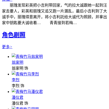
丽瑰发现彩英把小吉利带回家，气的拉大诚跟她一起到汪
家去要人，彩英和丽瑰又追又跑一片溷乱，最后小吉利到了大
诚手中，丽瑰得意离开，将小吉利託给大诚代为照顾，并拿出
家中钥匙要大诚收着… 青青接到若梅…
角色剧照
更多
>
翁家明
翁家明 饰
李烈
李烈 饰
潘仪君
潘仪君 饰