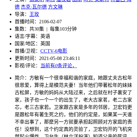
德
杰克·瓦尔德
方文琳
导演：
王玫
首播时间：
2106-02-07
集数：
共30集 | 每集103分钟
语言/字幕：
英语
国家/
地区：
英国
首播/卫视：
CCTV-6电影
更新时间：
2021-05-08 23:46:11
影视/评论：
当前有
0
条评论，
简介：
方敏有一个很幸福和谐的家庭，她跟丈夫古松年
很恩爱，算得上是模范夫妻！当年他们带著松年的妹妹
古松屏，方敏的妈妈从大陆过来，之后就在村子裏安了
家，孩子也一个一个的出生了，老大古家茗，老二古家
芯，老三古家若。卫家跟古家是多年的邻居，卫宏钧更
是跟松年有著生死之约，他们的约定是，如果某一天谁
不幸出事了，那麽另一方就要承担起照顾对方家庭的责
任！没想到，这个约定真的灵验了，卫宏钧开的飞机突
然起火爆炸，卫台生（林立洋扮演）知道父亲的死讯，