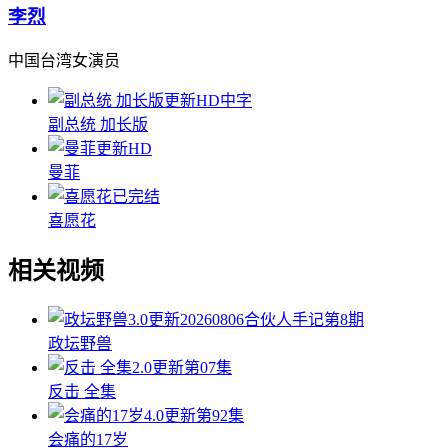
李烈
中国台湾女演员
更新HD中字
副总统 加长版
更新HD
曼菲
已完结
喜愿花
相关视频
3.0
更新20260806合伙人手记第8期
政坛野兽
2.0
更新第07集
反击 全集
4.0
更新第92集
会痛的17岁