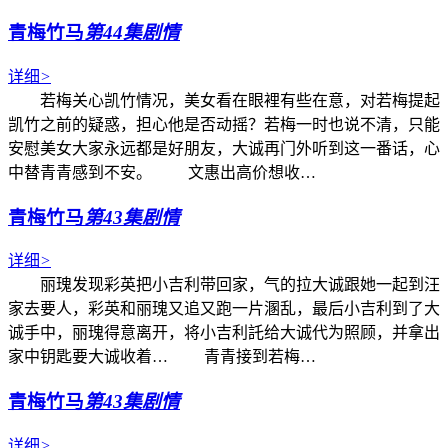
青梅竹马
第44集剧情
详细
>
若梅关心凯竹情况，美女看在眼裡有些在意，对若梅提起
凯竹之前的疑惑，担心他是否动摇？若梅一时也说不清，只能
安慰美女大家永远都是好朋友，大诚再门外听到这一番话，心
中替青青感到不安。 文惠出高价想收…
青梅竹马
第43集剧情
详细
>
丽瑰发现彩英把小吉利带回家，气的拉大诚跟她一起到汪
家去要人，彩英和丽瑰又追又跑一片溷乱，最后小吉利到了大
诚手中，丽瑰得意离开，将小吉利託给大诚代为照顾，并拿出
家中钥匙要大诚收着… 青青接到若梅…
青梅竹马
第43集剧情
详细
>