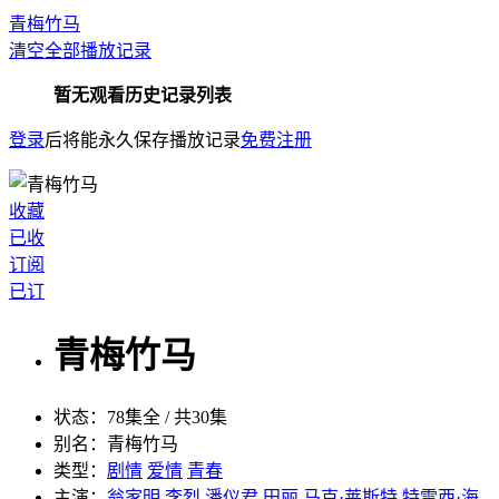
青梅竹马
清空全部播放记录
暂无观看历史记录列表
登录
后将能永久保存播放记录
免费注册
收藏
已收
订阅
已订
青梅竹马
状态：
78集全 / 共30集
别名：
青梅竹马
类型：
剧情
爱情
青春
主演：
翁家明
李烈
潘仪君
田丽
马克·莱斯特
特雷西·海