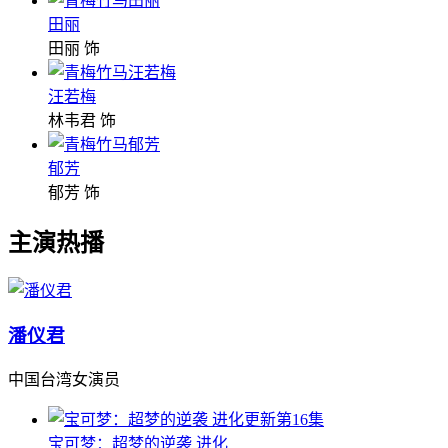
田丽
田丽 饰
汪若梅
林韦君 饰
郁芳
郁芳 饰
主演热播
潘仪君
中国台湾女演员
更新第16集
宝可梦：超梦的逆袭 进化