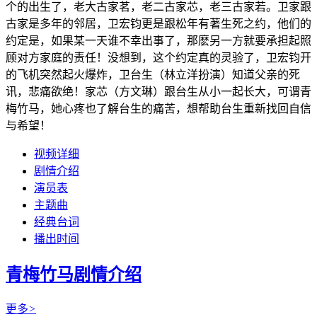
个的出生了，老大古家茗，老二古家芯，老三古家若。卫家跟
古家是多年的邻居，卫宏钧更是跟松年有著生死之约，他们的
约定是，如果某一天谁不幸出事了，那麽另一方就要承担起照
顾对方家庭的责任！没想到，这个约定真的灵验了，卫宏钧开
的飞机突然起火爆炸，卫台生（林立洋扮演）知道父亲的死
讯，悲痛欲绝！家芯（方文琳）跟台生从小一起长大，可谓青
梅竹马，她心疼也了解台生的痛苦，想帮助台生重新找回自信
与希望！
视频详细
剧情介绍
演员表
主题曲
经典台词
播出时间
青梅竹马剧情介绍
更多
>