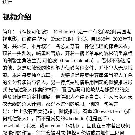
还行
视频介绍
简介：
《神探可伦坡》（Columbo）是一个有名的经典美国电
视电影，由彼得·福克（Peter Falk）主演。自1968年~2003年期
间，共69集。本片叙述一名总是穿着一件皱巴巴的棕色风衣，
顶着一头乱发，嘴里叼雪茄，开着一辆老爷车的洛杉矶重案组
的刑警主角法兰克·可伦坡（Frank Columbo）。看似不修边幅
的他，总是以敏锐的推理能力侦破各种案件，并让犯人无从抵
赖。本片每集独立成篇，一大特点是每集中客串演出犯人角色
的全为名演员与名人。另一特点是剧情采用固定的倒叙推理形
式;先描述犯人作案的情形，而后描写可伦坡从与嫌疑犯的交
谈及证据中确定其嫌疑，逼得犯人不得不自白。犯人原以为天
衣无缝的杀人计划，都逃不过他的锐眼。他的一句名言
是：‘世上没有完美犯罪’。倒叙推理，着重如howcatchem（如
何抓住犯人），而不是常见的whodunit（谁是凶手）、
howdunit（手法）或whydunit（动机）。因此在日本若出现倒
叙推理的作品，往往会被叫成‘神探可伦坡或古畑任三郎风