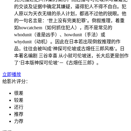
的交谈及证据中确定其嫌疑，逼得犯人不得不自白。犯
人原以为天衣无缝的杀人计划，都逃不过他的锐眼。他
的一句名言是：‘世上没有完美犯罪’。倒叙推理，着重
如howcatchem（如何抓住犯人），而不是常见的
whodunit（谁是凶手）、howdunit（手法）或
whydunit（动机）。因此在日本若出现倒叙推理的作
品，往往会被叫成‘神探可伦坡或古畑任三郎风格’。日
本著名编剧 三谷幸喜 从小就可伦坡迷，长大后更是创作
了’日本版神探可伦坡’－《古畑任三郎》。
立即播放
给影片评分：
很差
较差
还行
推荐
力荐