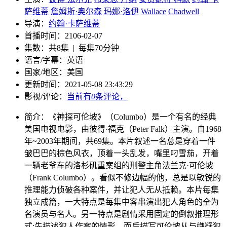
萨维蒂
詹姆斯·奥尔森
玛娜·洛伊
Wallace
Chadwell
导演：
约翰·卡萨维蒂
首播时间：
2106-02-07
集数：
共8集 | 每集70分钟
语言/字幕：
英语
国家/
地区：
美国
更新时间：
2021-05-08 23:43:29
影视/评论：
当前有
0
条评论，
简介：
《神探可伦坡》（Columbo）是一个有名的经典
美国电视电影，由彼得·福克（Peter Falk）主演。自1968
年~2003年期间，共69集。本片叙述一名总是穿着一件
皱巴巴的棕色风衣，顶着一头乱发，嘴里叼雪茄，开着
一辆老爷车的洛杉矶重案组的刑警主角法兰克·可伦坡
（Frank Columbo）。看似不修边幅的他，总是以敏锐的
推理能力侦破各种案件，并让犯人无从抵赖。本片每集
独立成篇，一大特点是每集中客串演出犯人角色的全为
名演员与名人。另一特点是剧情采用固定的倒叙推理形
式;先描述犯人作案的情形，而后描写可伦坡从与嫌疑犯