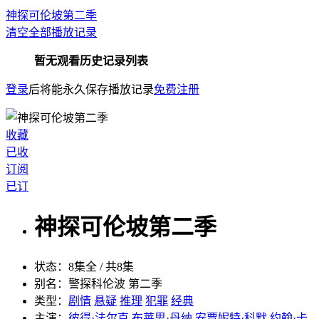
神探可伦坡第二季
清空全部播放记录
暂无观看历史记录列表
登录
后将能永久保存播放记录
免费注册
收藏
已收
订阅
已订
神探可伦坡第二季
状态：
8集全 / 共8集
别名：
警探科伦波 第二季
类型：
剧情
悬疑
推理
犯罪
经典
主演：
彼得·法尔克
布莱思·丹纳
安贾妮特·科默
约翰·卡