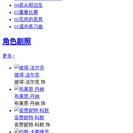
04恶从胆边生
03重要比赛
02花房的恶意
01谋杀练习曲
角色剧照
更多
>
彼得·法尔克
彼得·法尔克 饰
布莱思·丹纳
布莱思·丹纳 饰
安贾妮特·科默
安贾妮特·科默 饰