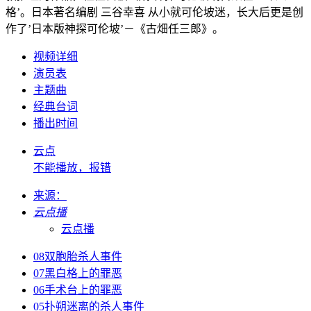
格’。日本著名编剧 三谷幸喜 从小就可伦坡迷，长大后更是创
作了’日本版神探可伦坡’－《古畑任三郎》。
视频详细
演员表
主题曲
经典台词
播出时间
云点
不能播放，报错
来源：
云点播
云点播
08双胞胎杀人事件
07黑白格上的罪恶
06手术台上的罪恶
05扑朔迷离的杀人事件