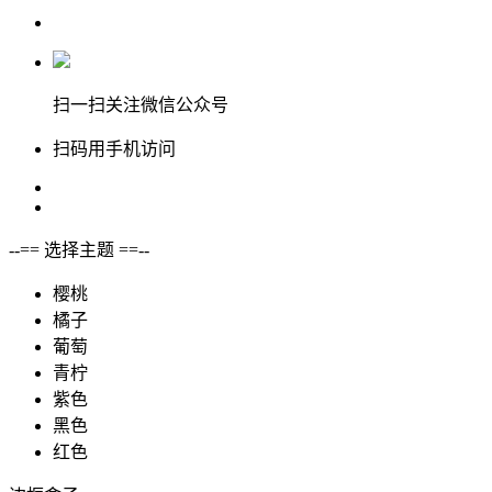
扫一扫关注微信公众号
扫码用手机访问
--== 选择主题 ==--
樱桃
橘子
葡萄
青柠
紫色
黑色
红色