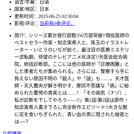
语言/字幕：
日语
国家/
地区：
日本
更新时间：
2025-06-25 02:30:04
影视/评论：
当前有
0
条评论，
简介：
シリーズ累計発行部数350万部突破!!現役医師の
ベストセラー作家・知念実希人と、珠玉のイラストレ
ーター・いとうのいぢが紡ぐ、最注目の医療ミステリ
ー逆転劇、待望のテレビアニメ化決定!!天医会総合病
院、統括診断部。ここには他の医師が「診療困難」と
した患者たちが集められる。さらには、警察すら手に
負えない原因不明の「殺人」や「謎」も……。天才医
師・天久鷹央が解き明かす、摩訶不思議な「病」に秘
められた驚愕の真実とは……！「その病気（ナゾ）、
私が診断を下してやろう――!!」第1話/第2話は原作・
知念実希人書き下ろし完全新作エピソード!!大きな獣
に足を食いちぎられた、青い血の男に隠された秘密と
は──？
立即播放