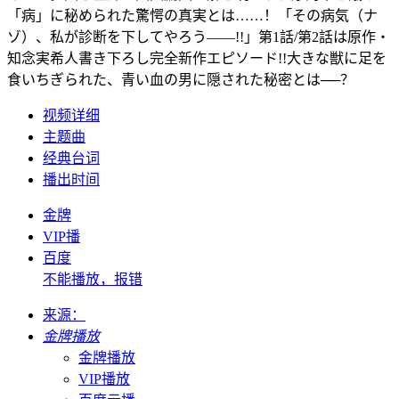
「病」に秘められた驚愕の真実とは……！「その病気（ナ
ゾ）、私が診断を下してやろう――!!」第1話/第2話は原作・
知念実希人書き下ろし完全新作エピソード!!大きな獣に足を
食いちぎられた、青い血の男に隠された秘密とは──？
视频详细
主题曲
经典台词
播出时间
金牌
VIP播
百度
不能播放，报错
来源：
金牌播放
金牌播放
VIP播放