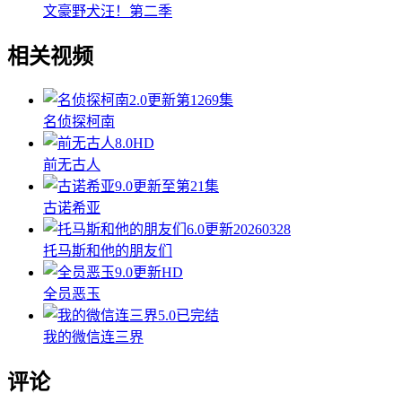
文豪野犬汪！第二季
相关视频
2.0
更新第1269集
名侦探柯南
8.0
HD
前无古人
9.0
更新至第21集
古诺希亚
6.0
更新20260328
托马斯和他的朋友们
9.0
更新HD
全员恶玉
5.0
已完结
我的微信连三界
评论