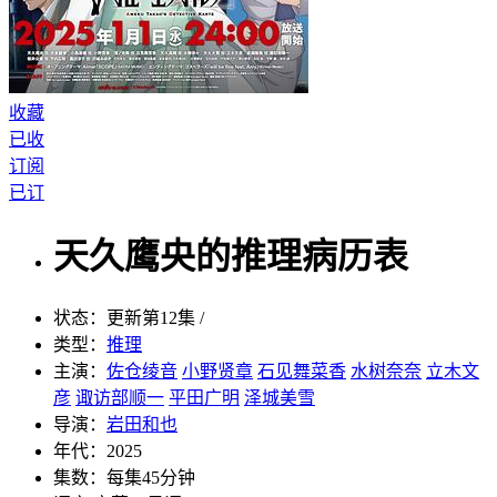
收藏
已收
订阅
已订
天久鹰央的推理病历表
状态：
更新第12集 /
类型：
推理
主演：
佐仓绫音
小野贤章
石见舞菜香
水树奈奈
立木文
彦
诹访部顺一
平田广明
泽城美雪
导演：
岩田和也
年代：
2025
集数：
每集45分钟