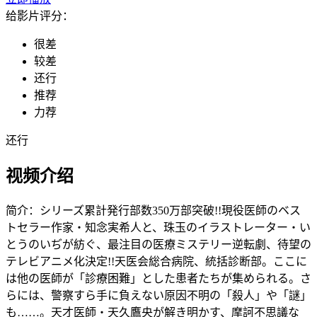
给影片评分：
很差
较差
还行
推荐
力荐
还行
视频介绍
简介：
シリーズ累計発行部数350万部突破!!現役医師のベス
トセラー作家・知念実希人と、珠玉のイラストレーター・い
とうのいぢが紡ぐ、最注目の医療ミステリー逆転劇、待望の
テレビアニメ化決定!!天医会総合病院、統括診断部。ここに
は他の医師が「診療困難」とした患者たちが集められる。さ
らには、警察すら手に負えない原因不明の「殺人」や「謎」
も……。天才医師・天久鷹央が解き明かす、摩訶不思議な