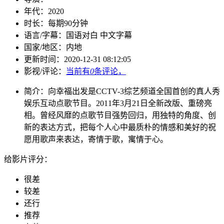
年代：
2020
时长：
每期90分钟
语言/字幕：
国语对白 中文字幕
国家/
地区：
内地
更新时间：
2020-12-31 08:12:05
影视/评论：
当前有
0
条评论，
简介：
向幸福出发是CCTV-3综艺频道全国首创的真人秀
娱乐互动点歌节目。2011年3月21日全新改版、重磅亮
相。曾经风靡的点歌节目强势回归，用独特的角度、创
新的表达方式，把每个人心中最质朴的情感和美好的祝
愿用歌声来表达，寄情于歌，寓情于心。
给影片评分：
很差
较差
还行
推荐