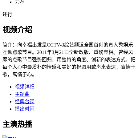
力荐
还行
视频介绍
简介：
向幸福出发是CCTV-3综艺频道全国首创的真人秀娱乐
互动点歌节目。2011年3月21日全新改版、重磅亮相。曾经风
靡的点歌节目强势回归，用独特的角度、创新的表达方式，把
每个人心中最质朴的情感和美好的祝愿用歌声来表达，寄情于
歌，寓情于心。
视频详细
主题曲
经典台词
播出时间
主演热播