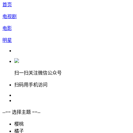
首页
电视剧
电影
明星
扫一扫关注微信公众号
扫码用手机访问
--== 选择主题 ==--
樱桃
橘子