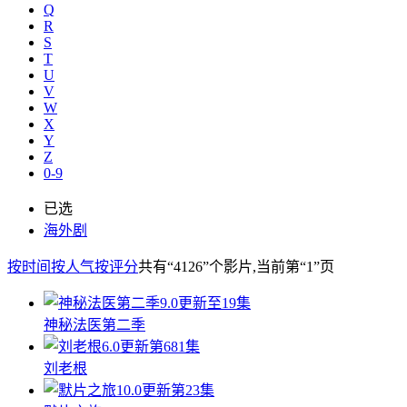
Q
R
S
T
U
V
W
X
Y
Z
0-9
已选
海外剧
按时间
按人气
按评分
共有
“4126”
个影片
,当前第
“1”
页
9.0
更新至19集
神秘法医第二季
6.0
更新第681集
刘老根
10.0
更新第23集