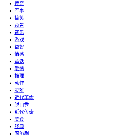
传奇
军事
搞笑
预告
音乐
游戏
益智
情感
童话
爱情
推理
动作
灾难
近代革命
脱口秀
近代传奇
美食
经典
网络剧