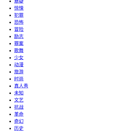
悬疑
惊悚
犯罪
恐怖
冒险
励志
罪案
歌舞
少女
动漫
旅游
时尚
真人秀
未知
文艺
抗战
革命
奇幻
历史