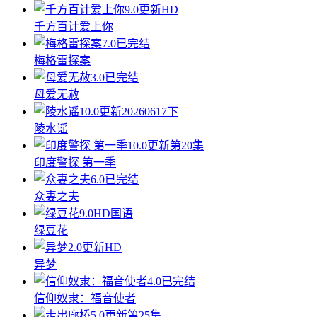
9.0
更新HD
千方百计爱上你
7.0
已完结
梅格雷探案
3.0
已完结
母爱无赦
10.0
更新20260617下
陵水谣
10.0
更新第20集
印度警探 第一季
6.0
已完结
众妻之夫
9.0
HD国语
绿豆花
2.0
更新HD
异梦
4.0
已完结
信仰奴隶：福音使者
5.0
更新第25集