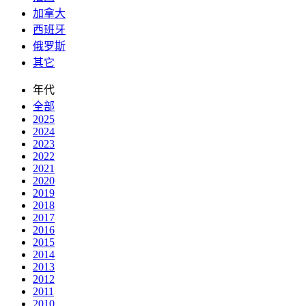
加拿大
西班牙
俄罗斯
其它
年代
全部
2025
2024
2023
2022
2021
2020
2019
2018
2017
2016
2015
2014
2013
2012
2011
2010