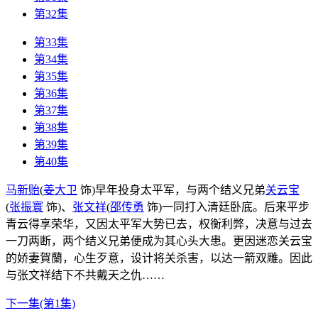
第32集
第33集
第34集
第35集
第36集
第37集
第38集
第39集
第40集
马新贻
(
姜大卫
饰)
早年投身太平军，与两个结义兄弟
关云宝
(
张振寰
饰)
、
张文祥
(
邵传勇
饰)
一同打入清廷卧底。后来平步
青云得享荣华，又因太平军大势已去，权衡利弊，决意与过去
一刀两断，两个结义兄弟便成为其心头大患。更因迷恋关云宝
的娇妻賀蘭，心生歹意，设计将关杀害，以达一箭双雕。因此
与张文祥结下不共戴天之仇……
下一集(第1集)