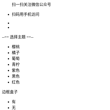
扫一扫关注微信公众号
扫码用手机访问
--== 选择主题 ==--
樱桃
橘子
葡萄
青柠
紫色
黑色
红色
边框盒子
有
无