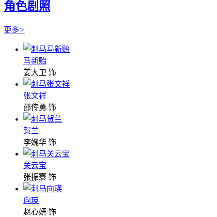
角色剧照
更多
>
马新贻
姜大卫 饰
张文祥
邵传勇 饰
贺兰
李婉华 饰
关云宝
张振寰 饰
向瑛
赵心妍 饰