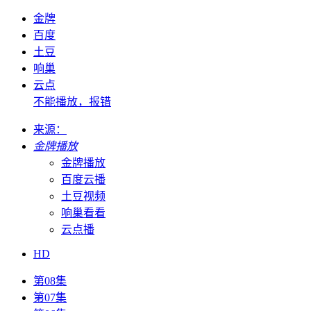
金牌
百度
土豆
响巢
云点
不能播放，报错
来源：
金牌播放
金牌播放
百度云播
土豆视频
响巢看看
云点播
HD
第08集
第07集