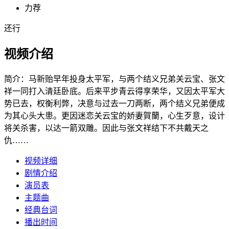
力荐
还行
视频介绍
简介：
马新贻早年投身太平军，与两个结义兄弟关云宝、张文
祥一同打入清廷卧底。后来平步青云得享荣华，又因太平军大
势已去，权衡利弊，决意与过去一刀两断，两个结义兄弟便成
为其心头大患。更因迷恋关云宝的娇妻賀蘭，心生歹意，设计
将关杀害，以达一箭双雕。因此与张文祥结下不共戴天之
仇……
视频详细
剧情介绍
演员表
主题曲
经典台词
播出时间