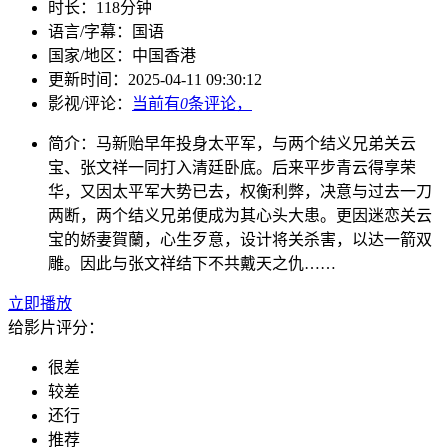
时长：
118分钟
语言/字幕：
国语
国家/
地区：
中国香港
更新时间：
2025-04-11 09:30:12
影视/评论：
当前有
0
条评论，
简介：
马新贻早年投身太平军，与两个结义兄弟关云
宝、张文祥一同打入清廷卧底。后来平步青云得享荣
华，又因太平军大势已去，权衡利弊，决意与过去一刀
两断，两个结义兄弟便成为其心头大患。更因迷恋关云
宝的娇妻賀蘭，心生歹意，设计将关杀害，以达一箭双
雕。因此与张文祥结下不共戴天之仇……
立即播放
给影片评分：
很差
较差
还行
推荐