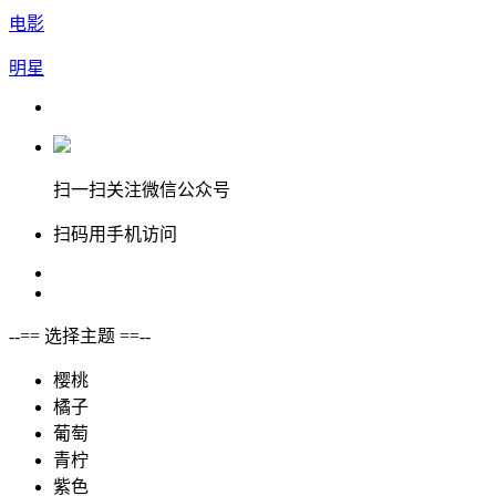
电影
明星
扫一扫关注微信公众号
扫码用手机访问
--== 选择主题 ==--
樱桃
橘子
葡萄
青柠
紫色