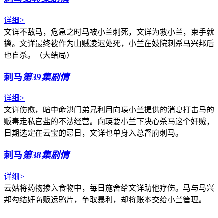
详细
>
文详不敌马，危急之时马被小兰刺死，文详为救小兰，束手就
擒。文详最终被作为山贼凌迟处死，小兰在妓院刺杀马兴邦后
也自杀。（大结局）
刺马
第39集剧情
详细
>
文详伤愈，暗中命洪门弟兄利用向瑛小兰提供的消息打击马的
贩毒走私官盐的不法经营。向瑛要小兰下决心杀马这个奸贼，
日期选定在云宝的忌日，文详也单身入总督府刺马。
刺马
第38集剧情
详细
>
云姑将药物掺入食物中，每日施舍给文详助他疗伤。马与马兴
邦勾结奸商贩运鸦片，争取暴利，却将账本交给小兰管理。