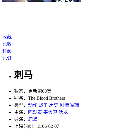
收藏
已收
订阅
已订
刺马
状态：
更新第08集
别名：
The Blood Brothers
类型：
动作
战争
历史
剧情
军事
主演：
陈观泰
姜大卫
狄龙
导演：
鹿峰
上映时间：
2106-02-07