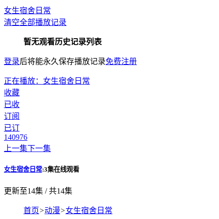
女生宿舍日常
清空全部播放记录
暂无观看历史记录列表
登录
后将能永久保存播放记录
免费注册
正在播放：女生宿舍日常
收藏
已收
订阅
已订
140
976
上一集
下一集
女生宿舍日常
:3集在线观看
更新至14集 / 共14集
首页
>
动漫
>
女生宿舍日常