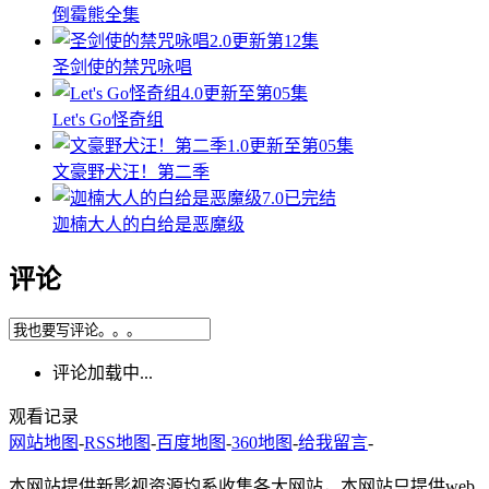
倒霉熊全集
2.0
更新第12集
圣剑使的禁咒咏唱
4.0
更新至第05集
Let's Go怪奇组
1.0
更新至第05集
文豪野犬汪！第二季
7.0
已完结
迦楠大人的白给是恶魔级
评论
评论加载中...
观看记录
网站地图
-
RSS地图
-
百度地图
-
360地图
-
给我留言
-
本网站提供新影视资源均系收集各大网站，本网站只提供web