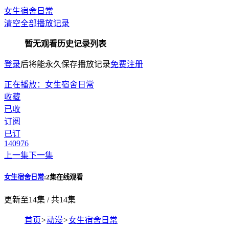
女生宿舍日常
清空全部播放记录
暂无观看历史记录列表
登录
后将能永久保存播放记录
免费注册
正在播放：女生宿舍日常
收藏
已收
订阅
已订
140
976
上一集
下一集
女生宿舍日常
:2集在线观看
更新至14集 / 共14集
首页
>
动漫
>
女生宿舍日常