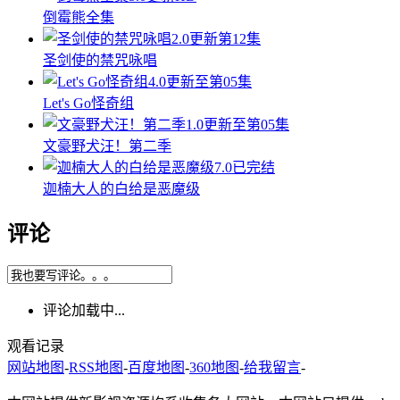
倒霉熊全集
2.0
更新第12集
圣剑使的禁咒咏唱
4.0
更新至第05集
Let's Go怪奇组
1.0
更新至第05集
文豪野犬汪！第二季
7.0
已完结
迦楠大人的白给是恶魔级
评论
评论加载中...
观看记录
网站地图
-
RSS地图
-
百度地图
-
360地图
-
给我留言
-