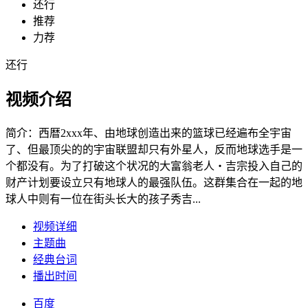
还行
推荐
力荐
还行
视频介绍
简介：
西暦2xxx年、由地球创造出来的篮球已经遍布全宇宙
了、但最顶尖的的宇宙联盟却只有外星人，反而地球选手是一
个都没有。为了打破这个状况的大富翁老人・吉宗投入自己的
财产计划要设立只有地球人的最强队伍。这群集合在一起的地
球人中则有一位在街头长大的孩子秀吉...
视频详细
主题曲
经典台词
播出时间
百度