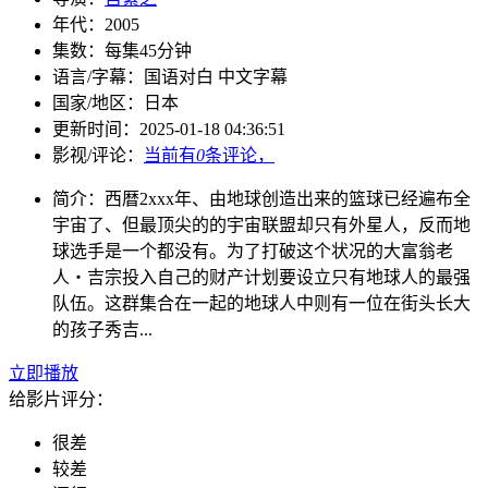
年代：
2005
集数：
每集45分钟
语言/字幕：
国语对白 中文字幕
国家/
地区：
日本
更新时间：
2025-01-18 04:36:51
影视/评论：
当前有
0
条评论，
简介：
西暦2xxx年、由地球创造出来的篮球已经遍布全
宇宙了、但最顶尖的的宇宙联盟却只有外星人，反而地
球选手是一个都没有。为了打破这个状况的大富翁老
人・吉宗投入自己的财产计划要设立只有地球人的最强
队伍。这群集合在一起的地球人中则有一位在街头长大
的孩子秀吉...
立即播放
给影片评分：
很差
较差