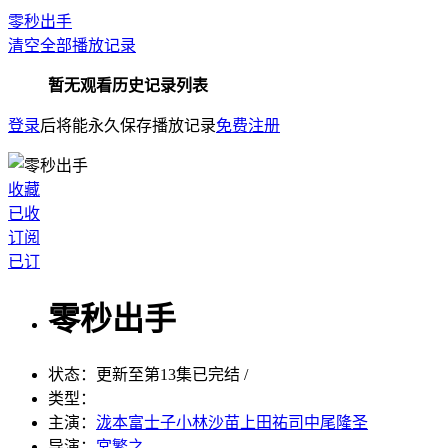
零秒出手
清空全部播放记录
暂无观看历史记录列表
登录
后将能永久保存播放记录
免费注册
收藏
已收
订阅
已订
零秒出手
状态：
更新至第13集已完结 /
类型：
主演：
泷本富士子小林沙苗上田祐司中尾隆圣
导演：
宮繁之