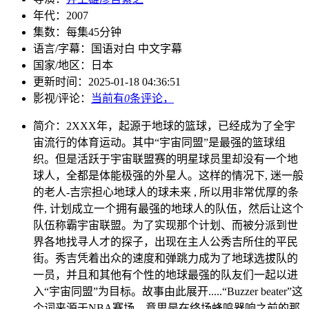
年代：
2007
集数：
每集45分钟
语言/字幕：
国语对白 中文字幕
国家/
地区：
日本
更新时间：
2025-01-18 04:36:51
影视/评论：
当前有
0
条评论，
简介：
2XXX年，起源于地球的篮球，已经成为了全宇
宙流行的体育运动。其中“宇宙同盟”是最强的篮球组
织。但是活跃于宇宙联盟赛的明星球员里却没有一个地
球人，全都是体能极强的外星人。这样的情况下, 迷一般
的老人-吉宗担心地球人的球未来 , 所以用非常优厚的条
件, 计划成立一个拥有最强的地球人的队伍，然后让这个
队伍称霸宇宙联盟。为了实现那个计划、而被分派到世
界各地找寻人才的探子，出现在主人公秀吉所住的平民
街。秀吉凭着出众的速度和弹跳力成为了地球选拔队的
一员，并且和其他有个性的地球最强的队友们一起以进
入“宇宙同盟”为目标。故事由此展开.....“Buzzer beater”这
个词来源于NBA赛场，意思是在终场蜂鸣器响之前的那