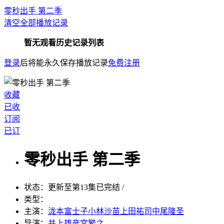
零秒出手 第二季
清空全部播放记录
暂无观看历史记录列表
登录
后将能永久保存播放记录
免费注册
收藏
已收
订阅
已订
零秒出手 第二季
状态：
更新至第13集已完结 /
类型：
主演：
泷本富士子小林沙苗上田祐司中尾隆圣
导演：
井上雄彦宮繁之