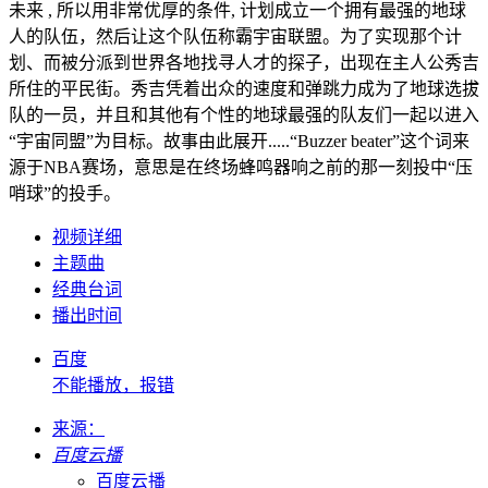
未来 , 所以用非常优厚的条件, 计划成立一个拥有最强的地球
人的队伍，然后让这个队伍称霸宇宙联盟。为了实现那个计
划、而被分派到世界各地找寻人才的探子，出现在主人公秀吉
所住的平民街。秀吉凭着出众的速度和弹跳力成为了地球选拔
队的一员，并且和其他有个性的地球最强的队友们一起以进入
“宇宙同盟”为目标。故事由此展开.....“Buzzer beater”这个词来
源于NBA赛场，意思是在终场蜂鸣器响之前的那一刻投中“压
哨球”的投手。
视频详细
主题曲
经典台词
播出时间
百度
不能播放，报错
来源：
百度云播
百度云播