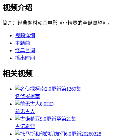
视频介绍
简介：
经典题材动画电影《小精灵的圣诞愿望》。
视频详细
主题曲
经典台词
播出时间
相关视频
2.0
更新第1269集
名侦探柯南
8.0
HD
前无古人
9.0
更新至第21集
古诺希亚
6.0
更新20260328