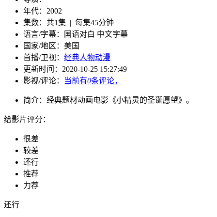
年代：
2002
集数：
共1集 | 每集45分钟
语言/字幕：
国语对白 中文字幕
国家/
地区：
美国
首播/卫视：
经典人物动漫
更新时间：
2020-10-25 15:27:49
影视/评论：
当前有
0
条评论，
简介：
经典题材动画电影《小精灵的圣诞愿望》。
给影片评分：
很差
较差
还行
推荐
力荐
还行