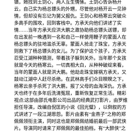
镇，她找到王剑心，两人互生情愫。王剑心告诉杨开
云，自己实为杨总镖头的外甥，尽管他对杨开云一见钟
情，但却没有忘记为舅父报仇。王剑心和杨寒云突破众
多高手的围攻，回到客栈中。方承天向他们讲述了实
情……当年方承天应洪大鹏之邀协助杨总镖头送镖，却
在出发前一晚遇到一名和自己一样使用鞭子的蒙面人在
杨总镖头的驻地滥杀无辜。蒙面人抢走了珠宝，方承天
则救下了杨总镖头的女儿。为了保护这个孩子，方承天
忍受江湖种种猜测，带着孩子躲到关外。当年那个女孩
就是今天的杨寒云。一切真相大白，从种种破绽来看，
当年的蒙面人就是洪大鹏。他劫走珠宝嫁祸方承天，又
鼓动江湖中人赶尽杀绝。在武林高手们众目睽睽之下，
杨寒云亲手杀死了洪大鹏，报了父母的血海深仇。方承
天也终于在多年后洗清冤屈，重新恢复正常生活。精彩
视点:这部由邵氏电影公司出品的经典武打影片，由罗维
担任导演，改编自倪匡的小说《回光璧》，以倒叙的方
式讲述了一段江湖恩怨。影片由素有“金燕子”之称的郑
佩佩领衔主演，同时这也是郑佩佩结婚前最后一部武侠
片。导演同时请来了郑佩佩的最佳拍档，有“大醉侠”之