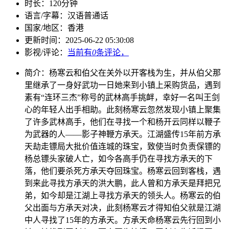
时长：
120分钟
语言/字幕：
汉语普通话
国家/
地区：
香港
更新时间：
2025-06-22 05:30:08
影视/评论：
当前有
0
条评论，
简介：
杨寒云和伯父在关外以开客栈为生，并从伯父那
里继承了一身好武功一日她来到小镇上采购货品，遇到
素有“连环三杰”称号的武林高手挑衅，幸好一名叫王剑
心的年轻人出手相助。此刻杨寒云忽然发现小镇上聚集
了许多武林高手，他们在寻找一个和杨开云同样以鞭子
为武器的人――影子神鞭方承天。江湖盛传15年前方承
天劫走镖局大批价值连城的珠宝，致使当时负责保镖的
杨总镖头家破人亡，如今各高手仍在寻找方承天的下
落，他们要杀死方承天夺回珠宝。杨寒云回到客栈，遇
到来此寻找方承天的洪大鹏，此人曾和方承天是拜把兄
弟，如今却是江湖上寻找方承天的领头人。杨寒云的伯
父出面与方承天对决，此刻杨寒云才得知伯父就是江湖
中人寻找了15年的方承天。方承天命杨寒云先行回到小