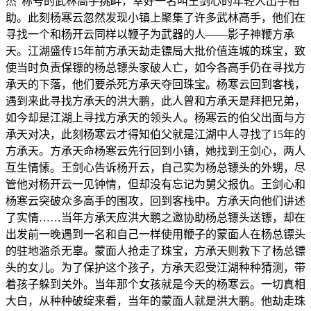
杰”称号的武林高手挑衅，幸好一名叫王剑心的年轻人出手相
助。此刻杨寒云忽然发现小镇上聚集了许多武林高手，他们在
寻找一个和杨开云同样以鞭子为武器的人――影子神鞭方承
天。江湖盛传15年前方承天劫走镖局大批价值连城的珠宝，致
使当时负责保镖的杨总镖头家破人亡，如今各高手仍在寻找方
承天的下落，他们要杀死方承天夺回珠宝。杨寒云回到客栈，
遇到来此寻找方承天的洪大鹏，此人曾和方承天是拜把兄弟，
如今却是江湖上寻找方承天的领头人。杨寒云的伯父出面与方
承天对决，此刻杨寒云才得知伯父就是江湖中人寻找了15年的
方承天。方承天命杨寒云先行回到小镇，她找到王剑心，两人
互生情愫。王剑心告诉杨开云，自己实为杨总镖头的外甥，尽
管他对杨开云一见钟情，但却没有忘记为舅父报仇。王剑心和
杨寒云突破众多高手的围攻，回到客栈中。方承天向他们讲述
了实情……当年方承天应洪大鹏之邀协助杨总镖头送镖，却在
出发前一晚遇到一名和自己一样使用鞭子的蒙面人在杨总镖头
的驻地滥杀无辜。蒙面人抢走了珠宝，方承天则救下了杨总镖
头的女儿。为了保护这个孩子，方承天忍受江湖种种猜测，带
着孩子躲到关外。当年那个女孩就是今天的杨寒云。一切真相
大白，从种种破绽来看，当年的蒙面人就是洪大鹏。他劫走珠