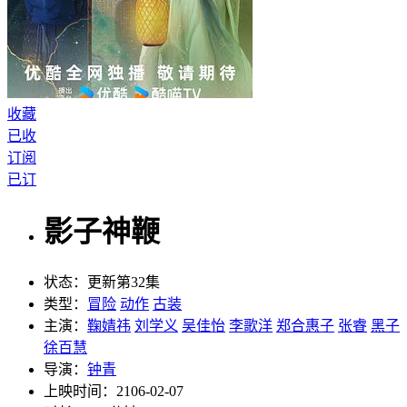
收藏
已收
订阅
已订
影子神鞭
状态：
更新第32集
类型：
冒险
动作
古装
主演：
鞠婧祎
刘学义
吴佳怡
李歌洋
郑合惠子
张睿
黑子
徐百慧
导演：
钟青
上映时间：
2106-02-07