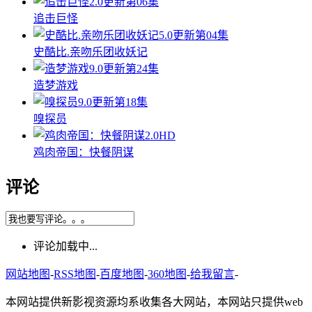
2.0
更新第06集
追击巨怪
5.0
更新第04集
史酷比.亲吻乐团收妖记
9.0
更新第24集
造梦游戏
9.0
更新第18集
嗅探员
2.0
HD
鸡肉帝国：快餐阴谋
评论
评论加载中...
网站地图
-
RSS地图
-
百度地图
-
360地图
-
给我留言
-
本网站提供新影视资源均系收集各大网站，本网站只提供web