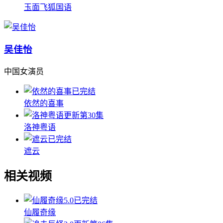
玉面飞狐国语
吴佳怡
中国女演员
已完结
依然的喜事
更新第30集
洛神粤语
已完结
遮云
相关视频
5.0
已完结
仙履奇缘