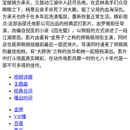
宝嫁祸方承天，又鼓动江湖中人赶尽杀绝。在武林高手们众目
睽睽之下，杨寒云亲手杀死了洪大鹏，报了父母的血海深仇。
方承天也终于在多年后洗清冤屈，重新恢复正常生活。精彩视
点:这部由邵氏电影公司出品的经典武打影片，由罗维担任导
演，改编自倪匡的小说《回光璧》，以倒叙的方式讲述了一段
江湖恩怨。影片由素有“金燕子”之称的郑佩佩领衔主演，同时
这也是郑佩佩结婚前最后一部武侠片。导演同时请来了郑佩佩
的最佳拍档，有“大醉侠”之称的岳华和她一起搭档演出。影片
中打斗场面真实精彩，在动作电影风靡一时的七八十年代是一
部不可多得的佳作。
视频详细
主题曲
经典台词
播出时间
金牌
VIP播
百度