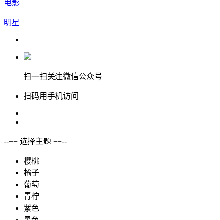
电影
明星
扫一扫关注微信公众号
扫码用手机访问
--== 选择主题 ==--
樱桃
橘子
葡萄
青柠
紫色
黑色