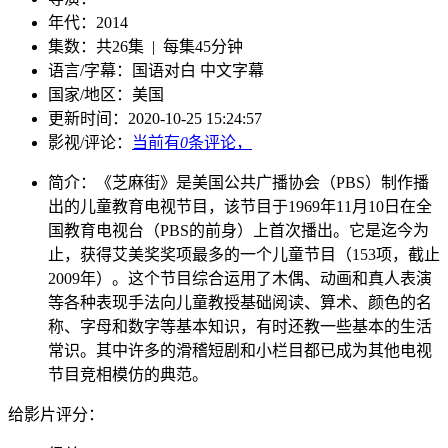
年代：
2014
集数：
共26集 | 每集45分钟
语言/字幕：
国语对白 中文字幕
国家/
地区：
美国
更新时间：
2020-10-25 15:24:57
影视/评论：
当前有
0
条评论，
简介：
《芝麻街》是美国公共广播协会（PBS）制作播
出的儿童教育电视节目，该节目于1969年11月10日在全
国教育电视台（PBS的前身）上首次播出。它是迄今为
止，获得艾美奖奖项最多的一个儿童节目（153项，截止
2009年）。这个节目综合运用了木偶、动画和真人表演
等各种表现手法向儿童教授基础阅读、算术、颜色的名
称、字母和数字等基本知识，有时还教一些基本的生活
常识。其中许多的滑稽短剧和小栏目都已成为其他电视
节目竞相模仿的典范。
给影片评分：