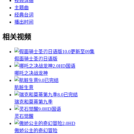
视频详细
主题曲
经典台词
播出时间
相关视频
10.0
更新至09集
假面骑士圣刃日语版
2.0
HD国语
哪吒之决战龙神
9.0
已完结
肮脏生意
8.0
已完结
瑞克和莫蒂第九季
9.0
HD国语
灵石觉醒
2.0
HD
傲娇公主的奇幻冒险