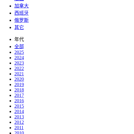
加拿大
西班牙
俄罗斯
其它
年代
全部
2025
2024
2023
2022
2021
2020
2019
2018
2017
2016
2015
2014
2013
2012
2011
2010