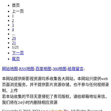
首页
上一页
1
2
3
4
...
20
21
1/21
下一页
尾页
网站地图
-
RSS地图
-
百度地图
-
360地图
-
给我留言
-
本网站提供新影视资源均系收集各大网站，本网站只提供web
页面浏览服务，并不提供影片资源存储，也不参与任何视频录
制、上传
若本站收集的节目无意侵犯了贵司版权，请给邮箱地址来信，
我们将在24小时内删除相应资源