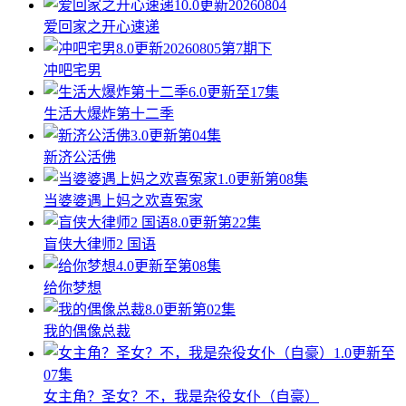
10.0
更新20260804
爱回家之开心速递
8.0
更新20260805第7期下
冲吧宅男
6.0
更新至17集
生活大爆炸第十二季
3.0
更新第04集
新济公活佛
1.0
更新第08集
当婆婆遇上妈之欢喜冤家
8.0
更新第22集
盲侠大律师2 国语
4.0
更新至第08集
给你梦想
8.0
更新第02集
我的偶像总裁
1.0
更新至
07集
女主角？圣女？不，我是杂役女仆（自豪）