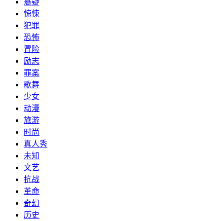
悬疑
惊悚
犯罪
恐怖
冒险
励志
罪案
歌舞
少女
动漫
旅游
时尚
真人秀
未知
文艺
抗战
革命
奇幻
历史