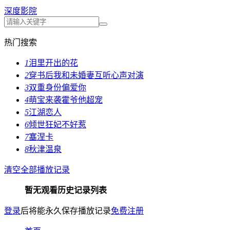
深度影院
热门搜索
1
泪里开出的花
2
穿书后我和未婚妻互听心声对演
3
双重身份偏爱你
4
萌宝来袭霍爷他超宠
5
江湖恋人
6
倾世狂妃不好惹
7
塞涅卡
8
秋津温泉
清空全部播放记录
暂无观看历史记录列表
登录
后将能永久保存播放记录
免费注册