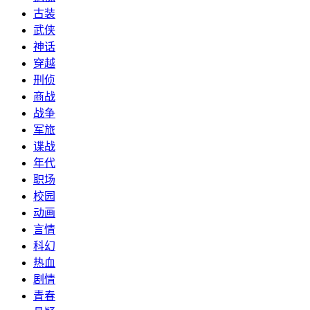
古装
武侠
神话
穿越
刑侦
商战
战争
军旅
谍战
年代
职场
校园
动画
言情
科幻
热血
剧情
青春