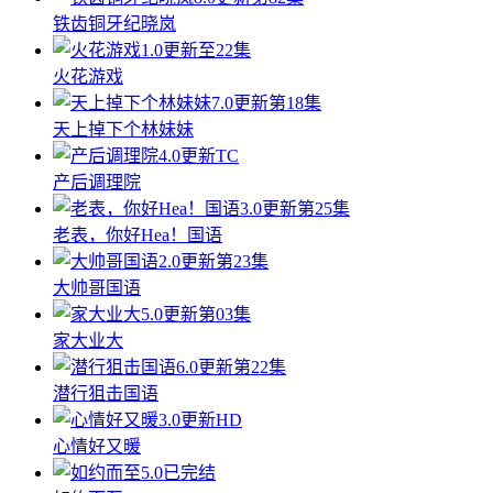
铁齿铜牙纪晓岚
1.0
更新至22集
火花游戏
7.0
更新第18集
天上掉下个林妹妹
4.0
更新TC
产后调理院
3.0
更新第25集
老表，你好Hea！国语
2.0
更新第23集
大帅哥国语
5.0
更新第03集
家大业大
6.0
更新第22集
潜行狙击国语
3.0
更新HD
心情好又暖
5.0
已完结