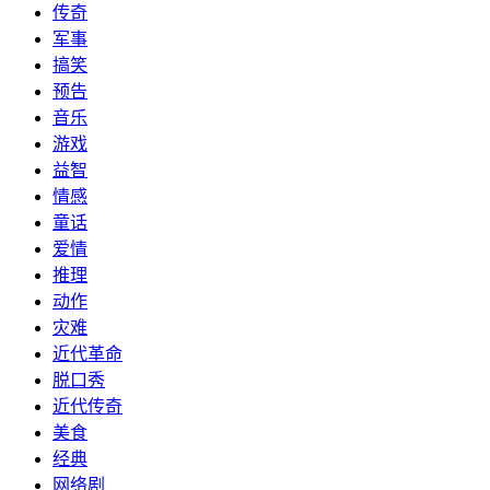
传奇
军事
搞笑
预告
音乐
游戏
益智
情感
童话
爱情
推理
动作
灾难
近代革命
脱口秀
近代传奇
美食
经典
网络剧