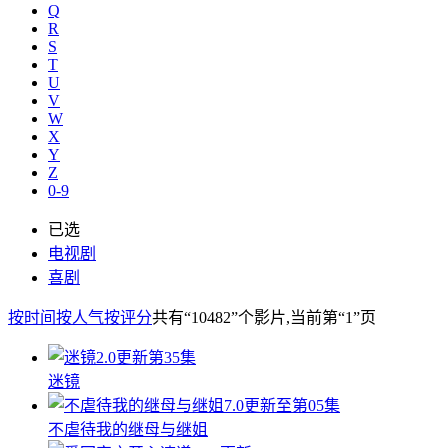
Q
R
S
T
U
V
W
X
Y
Z
0-9
已选
电视剧
喜剧
按时间
按人气
按评分
共有
“10482”
个影片
,当前第
“1”
页
2.0
更新第35集
迷镜
7.0
更新至第05集
不虐待我的继母与继姐