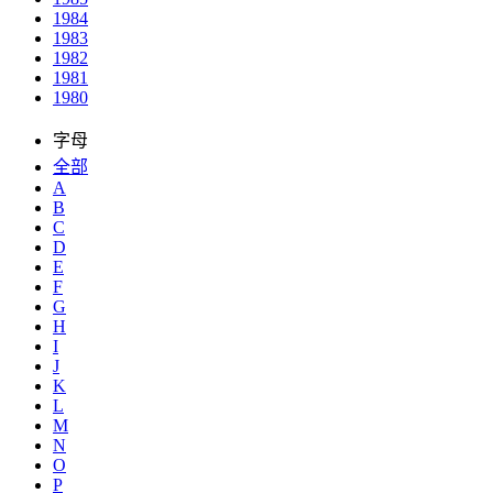
1984
1983
1982
1981
1980
字母
全部
A
B
C
D
E
F
G
H
I
J
K
L
M
N
O
P