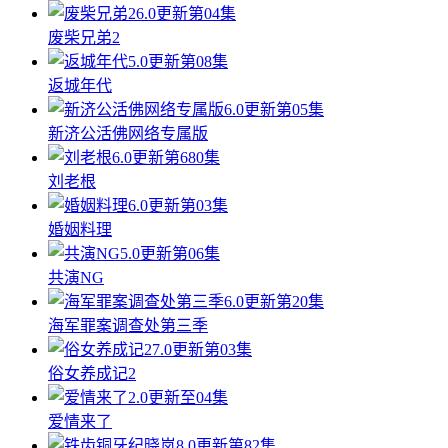
6.0
更新第04集
废柴兄弟2
5.0
更新第08集
返城年代
6.0
更新第05集
新济公活佛网络专属版
6.0
更新第680集
刘老根
6.0
更新第03集
婚姻料理
5.0
更新第06集
共演NG
6.0
更新第20集
海军罪案调查处第三季
7.0
更新第03集
俗女养成记2
2.0
更新至04集
爱情来了
8.0
更新第82集