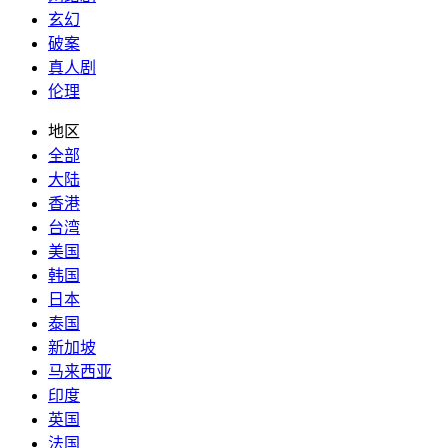
玄幻
破案
真人剧
伦理
地区
全部
大陆
香港
台湾
美国
韩国
日本
泰国
新加坡
马来西亚
印度
英国
法国